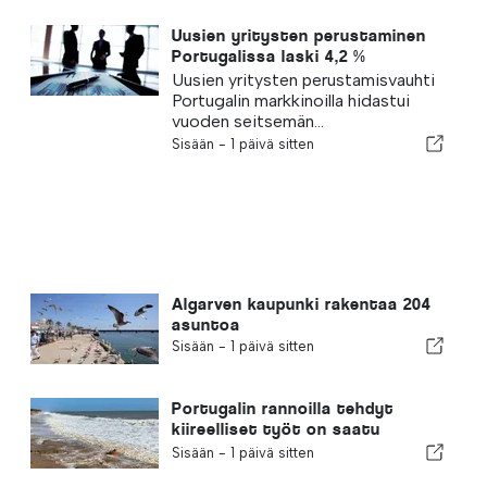
Uusien yritysten perustaminen
Portugalissa laski 4,2 %
Uusien yritysten perustamisvauhti
Portugalin markkinoilla hidastui
vuoden seitsemän...
Sisään -
1 päivä sitten
Algarven kaupunki rakentaa 204
asuntoa
Sisään -
1 päivä sitten
Portugalin rannoilla tehdyt
kiireelliset työt on saatu
päätökseen
Sisään -
1 päivä sitten