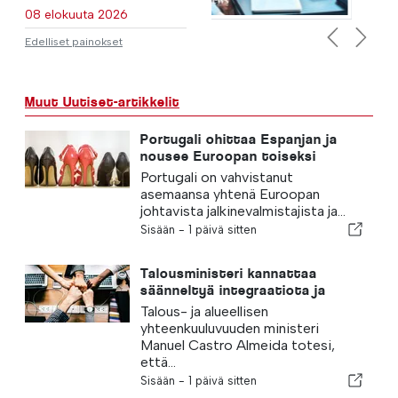
08 elokuuta 2026
Edelliset painokset
Previous
Next
Muut Uutiset-artikkelit
Portugali ohittaa Espanjan ja
nousee Euroopan toiseksi
suurimmaksi jalkineiden
Portugali on vahvistanut
valmistajaksi
asemaansa yhtenä Euroopan
johtavista jalkinevalmistajista ja...
Sisään -
1 päivä sitten
Talousministeri kannattaa
säänneltyä integraatiota ja
takaa maahanmuuttajille
Talous- ja alueellisen
nopeutetun menettelyn
yhteenkuuluvuuden ministeri
Manuel Castro Almeida totesi,
että...
Sisään -
1 päivä sitten