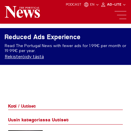
PODCAST
EN
AD-LITE
Reduced Ads Experience
Read The Portugal News with fewer ads for 1.99€ per month or
19.99€ per year.
Rekisteröidy tästä
Koti
Uutiset
Uusin kategoriassa Uutiset