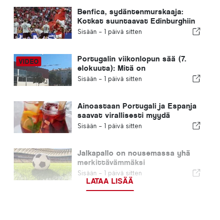
Benfica, sydäntenmurskaaja:
Kotkat suuntaavat Edinburghiin
jo toinen jalka seuraavalla
Sisään -
1 päivä sitten
kierroksella
Portugalin viikonlopun sää (7.
elokuuta): Mitä on
odotettavissa eri puolilla
Sisään -
1 päivä sitten
Portugalia tänä viikonloppuna
Ainoastaan Portugali ja Espanja
saavat virallisesti myydä
”sangriaa” tällä nimellä
Sisään -
1 päivä sitten
Jalkapallo on nousemassa yhä
merkittävämmäksi
sijoitusmahdollisuudeksi
Sisään -
1 päivä sitten
kaikkialla Euroopassa
LATAA LISÄÄ