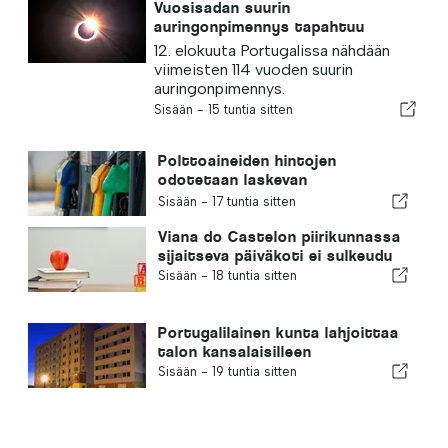
Vuosisadan suurin
auringonpimennys tapahtuu
Portugalissa
12. elokuuta Portugalissa nähdään
viimeisten 114 vuoden suurin
auringonpimennys.
Sisään -
15 tuntia sitten
Polttoaineiden hintojen
odotetaan laskevan
huomattavasti
Sisään -
17 tuntia sitten
Viana do Castelon piirikunnassa
sijaitseva päiväkoti ei sulkeudu
Sisään -
18 tuntia sitten
Portugalilainen kunta lahjoittaa
talon kansalaisilleen
Sisään -
19 tuntia sitten