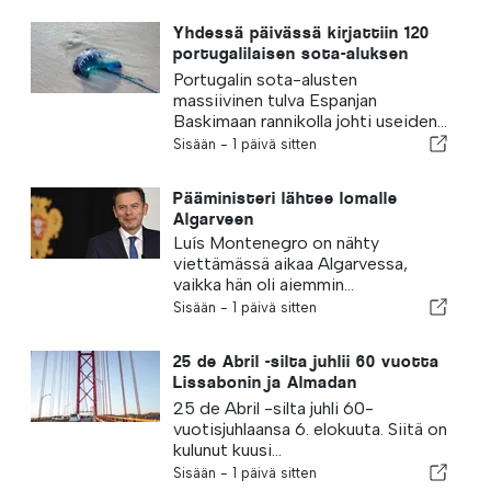
Yhdessä päivässä kirjattiin 120
portugalilaisen sota-aluksen
pistoa
Portugalin sota-alusten
massiivinen tulva Espanjan
Baskimaan rannikolla johti useiden...
Sisään -
1 päivä sitten
Pääministeri lähtee lomalle
Algarveen
Luís Montenegro on nähty
viettämässä aikaa Algarvessa,
vaikka hän oli aiemmin...
Sisään -
1 päivä sitten
25 de Abril -silta juhlii 60 vuotta
Lissabonin ja Almadan
yhdistämistä
25 de Abril -silta juhli 60-
vuotisjuhlaansa 6. elokuuta. Siitä on
kulunut kuusi...
Sisään -
1 päivä sitten