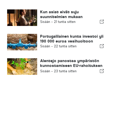
Kun asiat eivät suju
suunnitelmien mukaan
Sisään -
21 tuntia sitten
Portugalilainen kunta investoi yli
190 000 euroa vesihuoltoon
Sisään -
22 tuntia sitten
Alentejo panostaa ympäristön
kunnostamiseen EU-rahoituksen
avulla
Sisään -
23 tuntia sitten