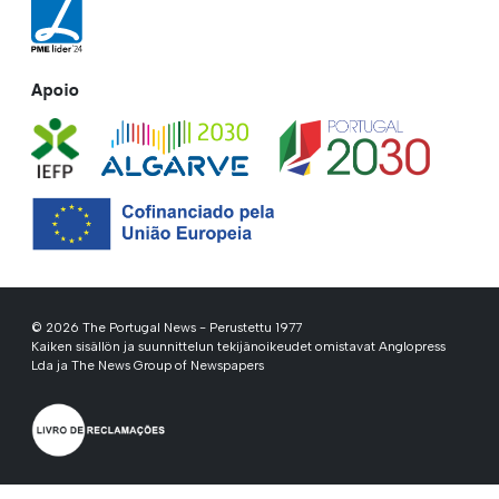
Apoio
© 2026 The Portugal News - Perustettu 1977
Kaiken sisällön ja suunnittelun tekijänoikeudet omistavat Anglopress
Lda ja The News Group of Newspapers