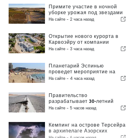
процедур проверки
отпечатков пальцев
Примите участие в ночной
уборке урожая под звездами
в Алентежу
На сайте -
2 часа назад
Открытие нового курорта в
Карвоэйру от компании
«Carvoeiro Branco»
На сайте -
3 часа назад
Планетарий Эспинью
проведет мероприятие на
пляже Прайя-да-Байя во
На сайте -
4 часа назад
время солнечного затмения в
Португалии
Правительство
разрабатывает 30-летний
национальный план по
На сайте -
5 часов назад
повышению устойчивости
Португалии к сильным
землетрясениям
Кемпинг на острове Терсейра
в архипелаге Азорских
островов был эвакуирован
На сайте -
6 часов назад