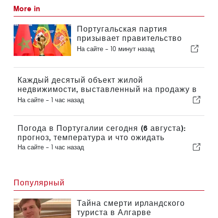
More in
Португальская партия
призывает правительство
пересмотреть решение о
На сайте -
10 минут назад
проведении Марокко
Чемпионата мира по футболу
2030 года в связи с кризисом
Каждый десятый объект жилой
вокруг Сеуты
недвижимости, выставленный на продажу в
Португалии, продается менее чем за неделю
На сайте -
1 час назад
Погода в Португалии сегодня (6 августа):
прогноз, температура и что ожидать
На сайте -
1 час назад
Популярный
Тайна смерти ирландского
туриста в Алгарве