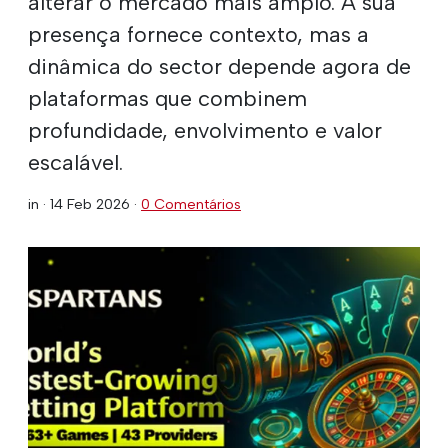
alterar o mercado mais amplo. A sua
presença fornece contexto, mas a
dinâmica do sector depende agora de
plataformas que combinem
profundidade, envolvimento e valor
escalável.
in ·
14 Feb 2026
·
0 Comentários