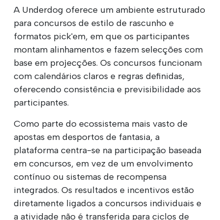
A Underdog oferece um ambiente estruturado
para concursos de estilo de rascunho e
formatos pick'em, em que os participantes
montam alinhamentos e fazem selecções com
base em projecções. Os concursos funcionam
com calendários claros e regras definidas,
oferecendo consistência e previsibilidade aos
participantes.
Como parte do ecossistema mais vasto de
apostas em desportos de fantasia, a
plataforma centra-se na participação baseada
em concursos, em vez de um envolvimento
contínuo ou sistemas de recompensa
integrados. Os resultados e incentivos estão
diretamente ligados a concursos individuais e
a atividade não é transferida para ciclos de