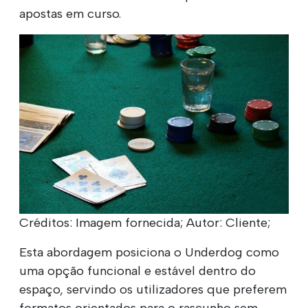
apostas em curso.
Créditos: Imagem fornecida; Autor: Cliente;
Esta abordagem posiciona o Underdog como
uma opção funcional e estável dentro do
espaço, servindo os utilizadores que preferem