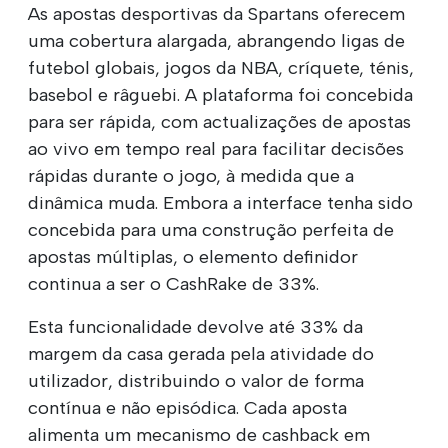
As apostas desportivas da Spartans oferecem
uma cobertura alargada, abrangendo ligas de
futebol globais, jogos da NBA, críquete, ténis,
basebol e râguebi. A plataforma foi concebida
para ser rápida, com actualizações de apostas
ao vivo em tempo real para facilitar decisões
rápidas durante o jogo, à medida que a
dinâmica muda. Embora a interface tenha sido
concebida para uma construção perfeita de
apostas múltiplas, o elemento definidor
continua a ser o CashRake de 33%.
Esta funcionalidade devolve até 33% da
margem da casa gerada pela atividade do
utilizador, distribuindo o valor de forma
contínua e não episódica. Cada aposta
alimenta um mecanismo de cashback em