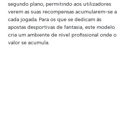
segundo plano, permitindo aos utilizadores
verem as suas recompensas acumularem-se a
cada jogada. Para os que se dedicam às
apostas desportivas de fantasia, este modelo
cria um ambiente de nível profissional onde o
valor se acumula.