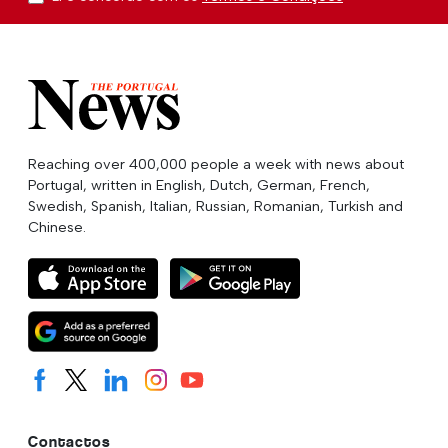
Reaching over 400,000 people a week with news about
Portugal, written in English, Dutch, German, French,
Swedish, Spanish, Italian, Russian, Romanian, Turkish and
Chinese.
Contactos