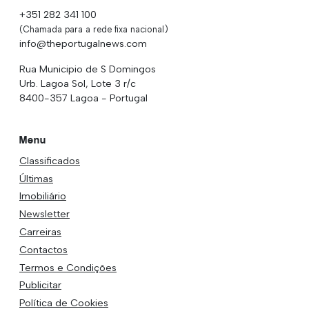
+351 282 341 100
(Chamada para a rede fixa nacional)
info@theportugalnews.com
Rua Municipio de S Domingos
Urb. Lagoa Sol, Lote 3 r/c
8400-357 Lagoa - Portugal
Menu
Classificados
Últimas
Imobiliário
Newsletter
Carreiras
Contactos
Termos e Condições
Publicitar
Política de Cookies