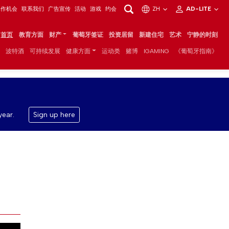
工作机会
联系我们
广告宣传
活动
游戏
约会
ZH
AD-LITE
首页
教育方面
财产
葡萄牙签证
投资居留
新建住宅
艺术
宁静的时刻
波特酒
可持续发展
健康方面
运动类
赌博
IGAMING
《葡萄牙指南》
year.
Sign up here