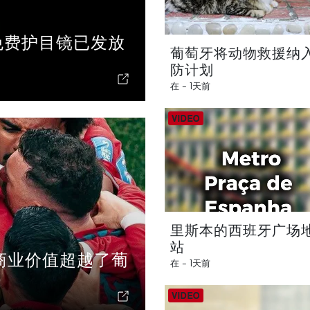
免费护目镜已发放
葡萄牙将动物救援纳
防计划
在 -
1天前
里斯本的西班牙广场
站
商业价值超越了葡
在 -
1天前