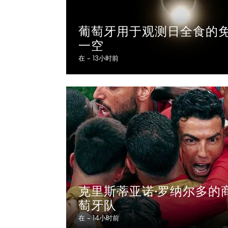
葡萄牙用于观测日全食的
一空
在 -
13小时前
克里斯蒂亚诺·罗纳尔多的
萄牙队
在 -
14小时前