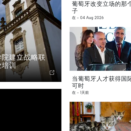
葡萄牙改变立场的那
子
在 -
04 Aug 2026
学院建立战略联
业培训
当葡萄牙人才获得国
可时
在 -
1天前