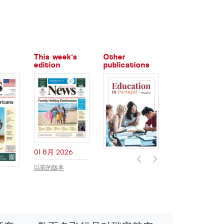
This week's
Other
edition
publications
Previous
Next
01 8月 2026
以前的版本