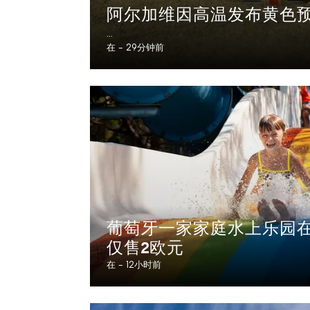
阿尔加维因高温发布黄色
...
在 -
29分钟前
葡萄牙一家家庭水上乐园
仅售2欧元
在 -
12小时前