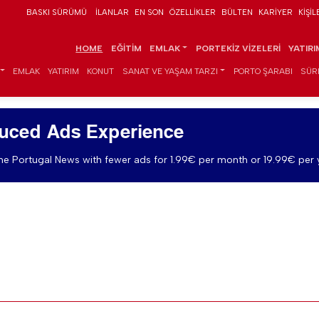
BASKI SÜRÜMÜ
İLANLAR
EN SON
ÖZELLIKLER
BÜLTEN
KARIYER
KIŞIL
HOME
EĞITIM
EMLAK
PORTEKIZ VIZELERI
YATIR
EMLAK
YATIRIM
KONUT
SANAT VE YAŞAM TARZI
PORTO ŞARABI
SÜR
uced Ads Experience
e Portugal News with fewer ads for 1.99€ per month or 19.99€ per 