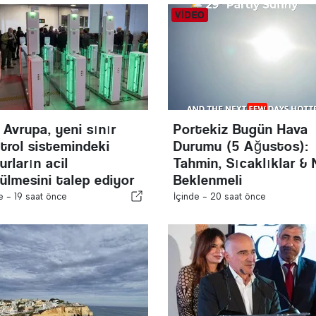
 Avrupa, yeni sınır
Portekiz Bugün Hava
trol sistemindeki
Durumu (5 Ağustos):
urların acil
Tahmin, Sıcaklıklar & 
ülmesini talep ediyor
Beklenmeli
de -
19 saat önce
İçinde -
20 saat önce