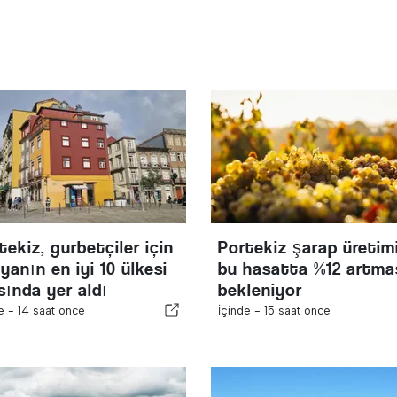
tekiz, gurbetçiler için
Portekiz şarap üretim
yanın en iyi 10 ülkesi
bu hasatta %12 artma
sında yer aldı
bekleniyor
de -
14 saat önce
İçinde -
15 saat önce