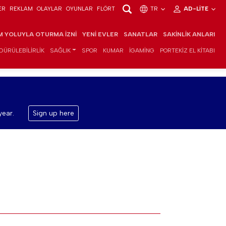
ER
REKLAM
OLAYLAR
OYUNLAR
FLÖRT
TR
AD-LITE
IM YOLUYLA OTURMA İZNI
YENI EVLER
SANATLAR
SAKINLIK ANLARI
DÜRÜLEBILIRLIK
SAĞLIK
SPOR
KUMAR
IGAMING
PORTEKIZ EL KITABI
year.
Sign up here