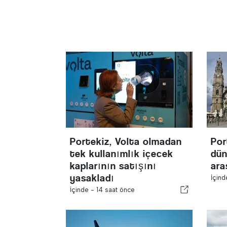
Portekiz, Volta olmadan
Por
tek kullanımlık içecek
dün
kaplarının satışını
ara
yasakladı
İçin
İçinde -
14 saat önce