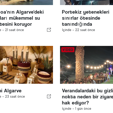
oa'nın Algarve'deki
Portekiz yetenekleri
jları mükemmel su
sınırlar ötesinde
itesini koruyor
tanındığında
de -
21 saat önce
İçinde -
22 saat önce
i Algarve
Verandalardaki bu gizl
nokta neden bir ziyare
de -
23 saat önce
hak ediyor?
İçinde -
1 gün önce