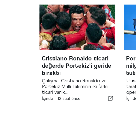
Cristiano Ronaldo ticari
Por
değerde Portekiz'i geride
mil
bıraktı
tut
Çalışma, Cristiano Ronaldo ve
Ulus
Portekiz M illi Takımının iki farklı
taraf
ticari varlık...
oper
İçinde -
12 saat önce
İçin