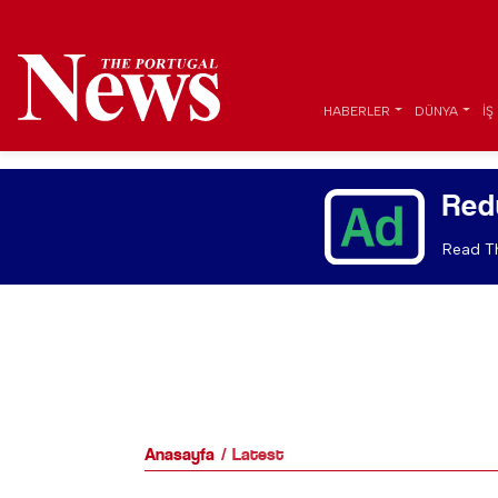
HABERLER
DÜNYA
İŞ
Red
Read Th
Anasayfa
Latest