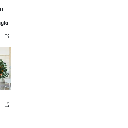
si
uyla