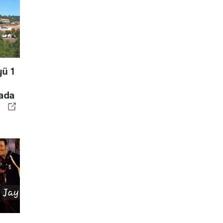
yü 1
sada