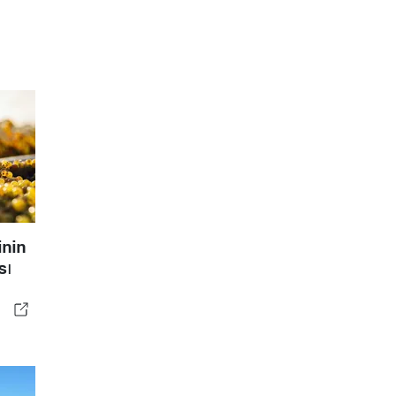
inin
sı