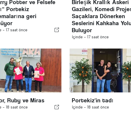
rry Potter ve Felsefe
Birleşik Krallık Askeri
ı” Portekiz
Gazileri, Komedi Proje
emalarına geri
Saçaklara Dönerken
nüyor
Seslerini Kahkaha Yol
Buluyor
de -
17 saat önce
İçinde -
17 saat önce
or, Ruby ve Miras
Portekiz'in tadı
de -
18 saat önce
İçinde -
18 saat önce