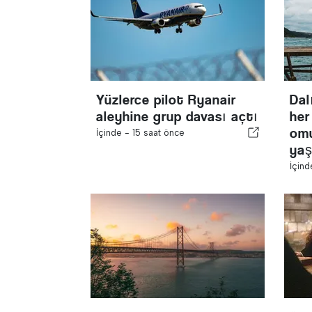
Yüzlerce pilot Ryanair
Dal
aleyhine grup davası açtı
her
omu
İçinde -
15 saat önce
yaş
İçin