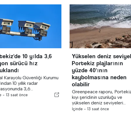
tekiz'de 10 yılda 3,6
Yükselen deniz seviyel
yon sürücü hız
Portekiz plajlarının
uklandı
yüzde 40'ının
kaybolmasına neden
al Karayolu Güvenliği Kurumu
ından 10 yıllık radar
olabilir
asyonunda 3,6...
Greenpeace raporu, Portekiz
de -
13 saat önce
kıyı şeridinin uzunluğu ve
yükselen deniz seviyeleri...
İçinde -
13 saat önce