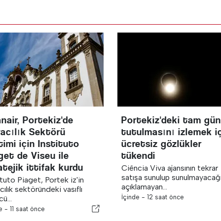
nair, Portekiz'de
Portekiz'deki tam gü
acılık Sektörü
tutulmasını izlemek i
timi için Instituto
ücretsiz gözlükler
get de Viseu ile
tükendi
atejik ittifak kurdu
Ciência Viva ajansının tekrar
satışa sunulup sunulmayacağı
ituto Piaget, Portek iz'in
açıklamayan...
cılık sektöründeki vasıflı
İçinde -
12 saat önce
ü...
de -
11 saat önce