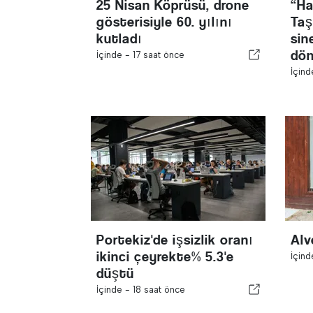
25 Nisan Köprüsü, drone
“Ha
gösterisiyle 60. yılını
Taş
kutladı
sin
dö
İçinde -
17 saat önce
İçin
Portekiz'de işsizlik oranı
Alv
ikinci çeyrekte% 5.3'e
İçin
düştü
İçinde -
18 saat önce