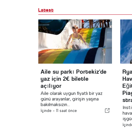
Latest
Aile su parkı Portekiz'de
Rya
yaz için 2€ biletle
Hav
açılıyor
Eği
Pia
Aile olarak uygun fiyatlı bir yaz
günü arayanlar, girişin yaşına
str
bakılmaksızın...
Inst
İçinde -
11 saat önce
hava
işgüc
İçin