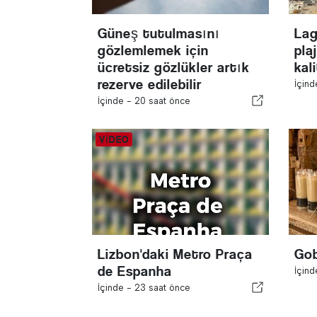
Güneş tutulmasını
Lag
gözlemlemek için
pla
ücretsiz gözlükler artık
kal
rezerve edilebilir
İçin
İçinde -
20 saat önce
Lizbon'daki Metro Praça
Gob
de Espanha
İçin
İçinde -
23 saat önce