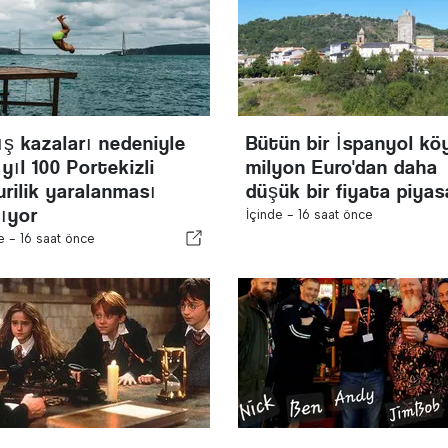
ış kazaları nedeniyle
Bütün bir İspanyol kö
 yıl 100 Portekizli
milyon Euro'dan daha
rilik yaralanması
düşük bir fiyata piya
ıyor
İçinde -
16 saat önce
de -
16 saat önce