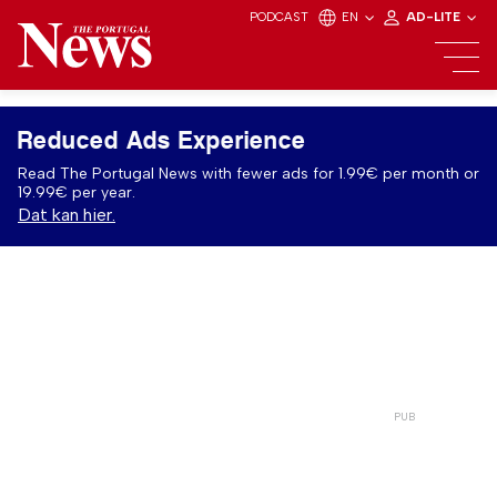
PODCAST
EN
AD-LITE
Reduced Ads Experience
Read The Portugal News with fewer ads for 1.99€ per month or
19.99€ per year.
Dat kan hier.