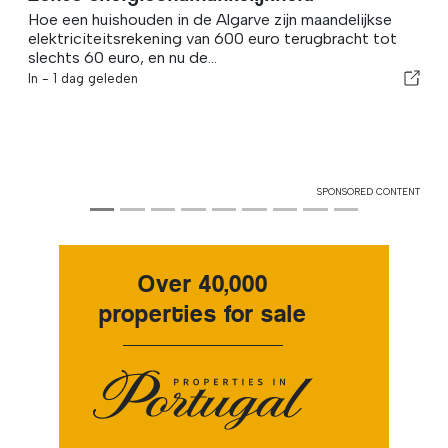
Al
Hoe een huishouden in de Algarve zijn maandelijkse
elektriciteitsrekening van 600 euro terugbracht tot
Er i
slechts 60 euro, en nu de...
in d
In -
1 dag geleden
luxe
In -
SPONSORED CONTENT
Over 40,000
properties for sale