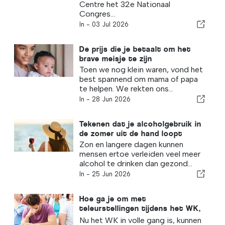
Centre het 32e Nationaal
Congres...
In -
03 Jul 2026
De prijs die je betaalt om het
brave meisje te zijn
Toen we nog klein waren, vond het
best spannend om mama of papa
te helpen. We rekten ons...
In -
28 Jun 2026
Tekenen dat je alcoholgebruik in
de zomer uit de hand loopt
Zon en langere dagen kunnen
mensen ertoe verleiden veel meer
alcohol te drinken dan gezond...
In -
25 Jun 2026
Hoe ga je om met
teleurstellingen tijdens het WK,
volgens een psychiater
Nu het WK in volle gang is, kunnen