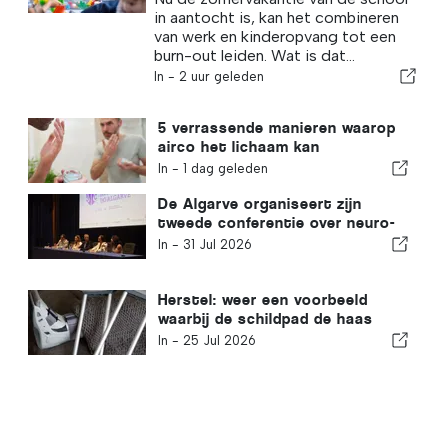
in aantocht is, kan het combineren
van werk en kinderopvang tot een
burn-out leiden. Wat is dat...
In -
2 uur geleden
5 verrassende manieren waarop
airco het lichaam kan
beïnvloeden
In -
1 dag geleden
De Algarve organiseert zijn
tweede conferentie over neuro-
intensieve zorg
In -
31 Jul 2026
Herstel: weer een voorbeeld
waarbij de schildpad de haas
verslaat
In -
25 Jul 2026