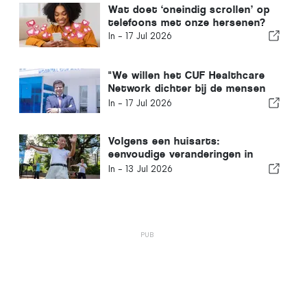
Wat doet ‘oneindig scrollen’ op
telefoons met onze hersenen?
In -
17 Jul 2026
"We willen het CUF Healthcare
Network dichter bij de mensen
en de gemeenschappen brengen
In -
17 Jul 2026
die we bedienen"
Volgens een huisarts:
eenvoudige veranderingen in
levensstijl die mannen elk
In -
13 Jul 2026
decennium zouden moeten
doorvoeren