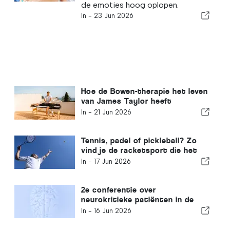
de emoties hoog oplopen.
In -
23 Jun 2026
Hoe de Bowen-therapie het leven
van James Taylor heeft
veranderd
In -
21 Jun 2026
Tennis, padel of pickleball? Zo
vind je de racketsport die het
beste bij je past
In -
17 Jun 2026
2e conferentie over
neurokritieke patiënten in de
Algarve (II Jornadas do Doente
In -
16 Jun 2026
Neurocrítico)