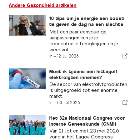
Andere Gezondheid artikelen
10 tips om je energie een boost
te geven de dag na een slechte
nachtrust
Met een paar eenvoudige
aanpassingen kun je je
concentratie terugkrijgen en je
weer vol...
In -
12 Jul 2026
Moet ik tijdens een hittegolf
elektrolyten innemen?
De sector van elektrolytproducten
is uitgegroeid tot een enorme
markt.
In -
03 Jul 2026
Het 32e Nationaal Congres voor
Interne Geneeskunde (CNMI)
Van 21 tot en met 23 mei 2026
vond in het Lagoa Congress