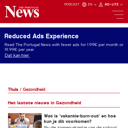
PODCAST
EN
AD-LITE
Reduced Ads Experience
Read The Portugal News with fewer ads for 1.99€ per month or
19.99€ per year.
Dat kan hier.
Thuis
Gezondheid
Het laatste nieuws in Gezondheid
Wat is ‘vakantie-burn-out’ en hoe
kun je dit voorkomen?
Nu de zomervakantie van de school