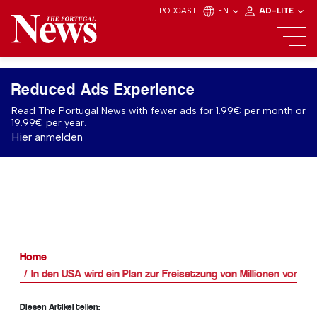
PODCAST
EN
AD-LITE
Reduced Ads Experience
Read The Portugal News with fewer ads for 1.99€ per month or
19.99€ per year.
Hier anmelden
Home
In den USA wird ein Plan zur Freisetzung von Millionen von 
Diesen Artikel teilen: