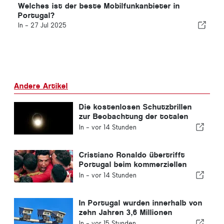
Welches ist der beste Mobilfunkanbieter in
Portugal?
In -
27 Jul 2025
Andere Artikel
Die kostenlosen Schutzbrillen
zur Beobachtung der totalen
Sonnenfinsternis in Portugal
In -
vor 14 Stunden
sind ausverkauft.
Cristiano Ronaldo übertrifft
Portugal beim kommerziellen
Wert
In -
vor 14 Stunden
In Portugal wurden innerhalb von
zehn Jahren 3,6 Millionen
Autofahrer wegen
In -
vor 15 Stunden