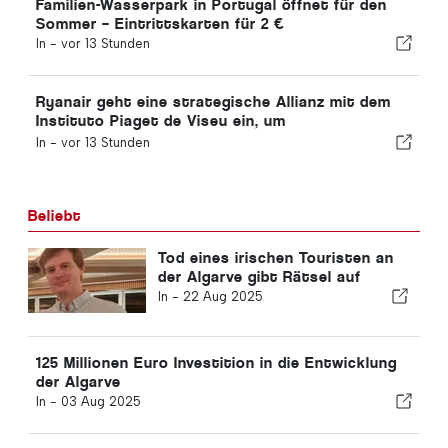
Familien-Wasserpark in Portugal öffnet für den
Sommer – Eintrittskarten für 2 €
In -
vor 13 Stunden
Ryanair geht eine strategische Allianz mit dem
Instituto Piaget de Viseu ein, um
Ausbildungsangebote für die Luftfahrtbranche in
In -
vor 13 Stunden
Portugal anzubieten
Beliebt
Tod eines irischen Touristen an
der Algarve gibt Rätsel auf
In -
22 Aug 2025
125 Millionen Euro Investition in die Entwicklung
der Algarve
In -
03 Aug 2025