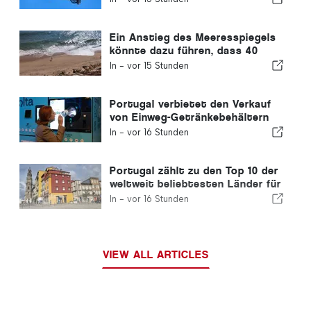
Geschwindigkeitsüberschreitungen
erwischt
Ein Anstieg des Meeresspiegels
könnte dazu führen, dass 40
Prozent der Strände Portugals
In -
vor 15 Stunden
verschwinden
Portugal verbietet den Verkauf
von Einweg-Getränkebehältern
ohne Volta-Kennzeichnung
In -
vor 16 Stunden
Portugal zählt zu den Top 10 der
weltweit beliebtesten Länder für
Auswanderer
In -
vor 16 Stunden
VIEW ALL ARTICLES