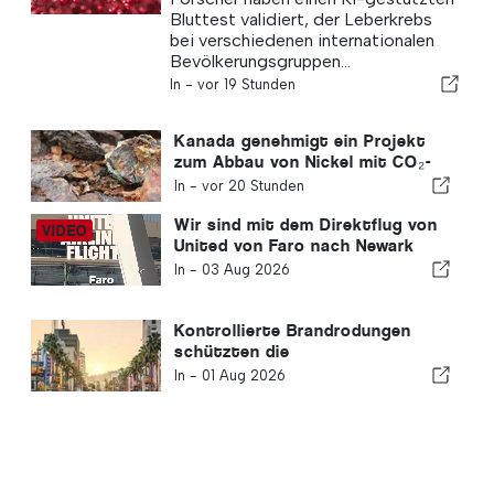
Bluttest validiert, der Leberkrebs
bei verschiedenen internationalen
Bevölkerungsgruppen...
In -
vor 19 Stunden
Kanada genehmigt ein Projekt
zum Abbau von Nickel mit CO₂-
Speicherung
In -
vor 20 Stunden
Wir sind mit dem Direktflug von
United von Faro nach Newark
geflogen: So sieht die Economy-
In -
03 Aug 2026
Klasse wirklich aus
Kontrollierte Brandrodungen
schützten die
Riesenmammutbäume
In -
01 Aug 2026