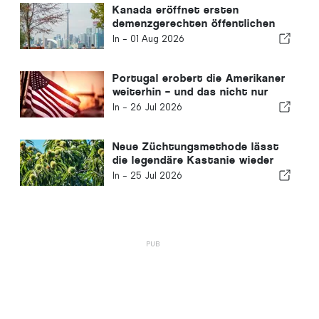
Kanada eröffnet ersten
demenzgerechten öffentlichen
Park
In -
01 Aug 2026
Portugal erobert die Amerikaner
weiterhin – und das nicht nur
wegen der Sonne
In -
26 Jul 2026
Neue Züchtungsmethode lässt
die legendäre Kastanie wieder
aufleben
In -
25 Jul 2026