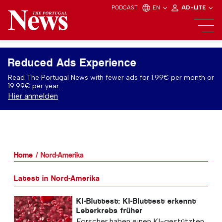
PODCAST
EN
AD-LITE
Reduced Ads Experience
Read The Portugal News with fewer ads for 1.99€ per month or
19.99€ per year.
Hier anmelden
Home
Nord-Amerika
Latest in Nord-Amerika
KI-Bluttest: KI-Bluttest erkennt
Leberkrebs früher
Forscher haben einen KI-gestützten