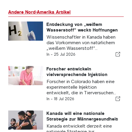
Andere Nord-Amerika Artikel
Entdeckung von „weißem
Wasserstoff“ weckt Hoffnungen
auf saubere Energie
Wissenschaftler in Kanada haben
das Vorkommen von natürlichem
„weißem Wasserstoff“...
In -
25 Jul 2026
Forscher entwickeln
vielversprechende Injektion
gegen Arthritis
Forscher in Colorado haben eine
experimentelle Injektion
entwickelt, die in Tierversuchen...
In -
18 Jul 2026
Kanada will eine nationale
Strategie zur Männergesundheit
entwickeln, die sich gegen
Kanada entwickelt derzeit eine
Stigmatisierung richtet
nationale Strategie zur