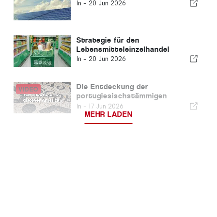
In -
20 Jun 2026
Strategie für den
Lebensmitteleinzelhandel
In -
20 Jun 2026
Die Entdeckung der
portugiesischstämmigen
Amerikaner?
In -
17 Jun 2026
MEHR LADEN