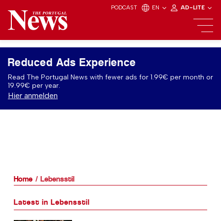
PODCAST
EN
AD-LITE
Reduced Ads Experience
Read The Portugal News with fewer ads for 1.99€ per month or
19.99€ per year.
Hier anmelden
Home
Lebensstil
Latest in Lebensstil