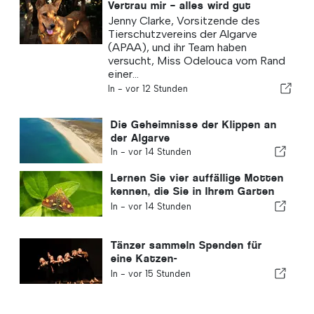
Vertrau mir – alles wird gut
Jenny Clarke, Vorsitzende des
Tierschutzvereins der Algarve
(APAA), und ihr Team haben
versucht, Miss Odelouca vom Rand
einer...
In -
vor 12 Stunden
Die Geheimnisse der Klippen an
der Algarve
In -
vor 14 Stunden
Lernen Sie vier auffällige Motten
kennen, die Sie in Ihrem Garten
entdecken können
In -
vor 14 Stunden
Tänzer sammeln Spenden für
eine Katzen-
Wohltätigkeitsorganisation
In -
vor 15 Stunden