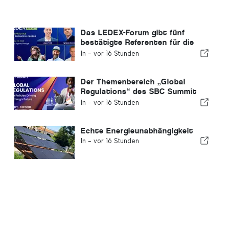
Das LEDEX-Forum gibt fünf
bestätigte Referenten für die
Algarve-KI-Konferenz bekannt
In -
vor 16 Stunden
Der Themenbereich „Global
Regulations“ des SBC Summit
befasst sich mit den
In -
vor 16 Stunden
wichtigsten regulatorischen
Veränderungen im
Glücksspielbereich
Echte Energieunabhängigkeit
In -
vor 16 Stunden