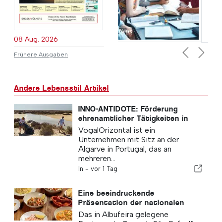
08 Aug. 2026
Frühere Ausgaben
Previous
Next
Andere Lebensstil Artikel
INNO-ANTIDOTE: Förderung
ehrenamtlicher Tätigkeiten in
Portugal
VogalOrizontal ist ein
Unternehmen mit Sitz an der
Algarve in Portugal, das an
mehreren...
In -
vor 1 Tag
Eine beeindruckende
Präsentation der nationalen
Küche in Albufeira
Das in Albufeira gelegene