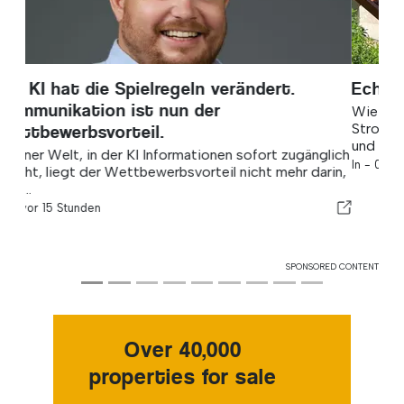
Echte Energieunabhängigkeit
Wie ein Haushalt an der Algarve seine monatliche
Stromrechnung von 600 € auf nur 60 € senken konnte
und mittlerweile an den...
In -
vor 16 Stunden
SPONSORED CONTENT
Over 40,000
properties for sale