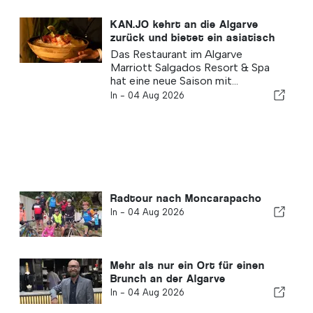
KAN.JO kehrt an die Algarve
zurück und bietet ein asiatisch
inspiriertes kulinarisches
Das Restaurant im Algarve
Erlebnis
Marriott Salgados Resort & Spa
hat eine neue Saison mit...
In -
04 Aug 2026
Radtour nach Moncarapacho
In -
04 Aug 2026
Mehr als nur ein Ort für einen
Brunch an der Algarve
In -
04 Aug 2026