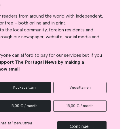
a
r readers from around the world with independent,
 free – both online and in print.
s the local community, foreign residents and
s through our newspaper, website, social media and
yone can afford to pay for our services but if you
upport The Portugal News by making a
how small
.
Kuukausittain
Vuosittainen
5,00 € / month
15,00 € / month
rää tai peruuttaa
Continue →