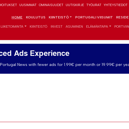
MOITUKSET
UUSIMMAT
OMINAISUUDET
UUTISKIRJE
TYÖURAT
YHTEYSTIEDOT
HOME
KOULUTUS
KIINTEISTÖ
PORTUGALI VIISUMIT
RESID
LIIKETOIMINTA
KIINTEISTÖ
INVEST
ASUMINEN
ELÄMÄNTAPA
PORTVIIN
ced Ads Experience
Portugal News with fewer ads for 1.99€ per month or 19.99€ per yea