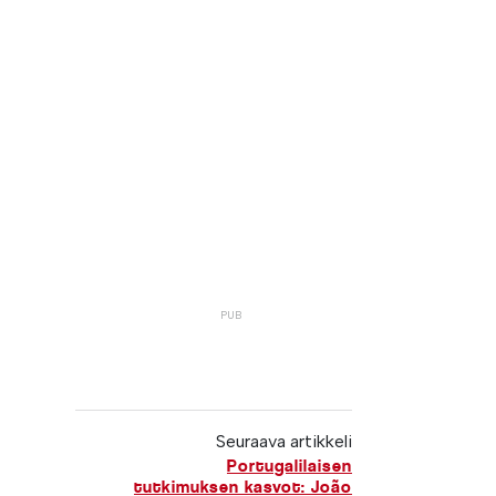
Seuraava artikkeli
Portugalilaisen
tutkimuksen kasvot: João