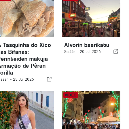
A Tasquinha do Xico
Alvorin baarikatu
das Bifanas:
Sisään -
20 Jul 2026
Perinteiden makuja
Armação de Pêran
orilla
isään -
23 Jul 2026