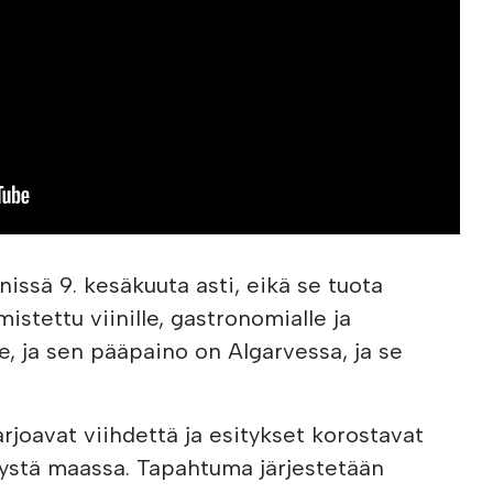
issä 9. kesäkuuta asti, eikä se tuota
istettu viinille, gastronomialle ja
lle, ja sen pääpaino on Algarvessa, ja se
 tarjoavat viihdettä ja esitykset korostavat
itystä maassa. Tapahtuma järjestetään