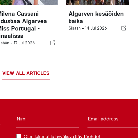
Milena Cassani
Algarven kesäöiden
edustaa Algarvea
taika
Miss Portugal -
Sisään -
14 Jul 2026
inaalissa
isään -
17 Jul 2026
VIEW ALL ARTICLES
Nimi
Email address
r
Olen lukenut ja hyväksyn
Käyttöehdot