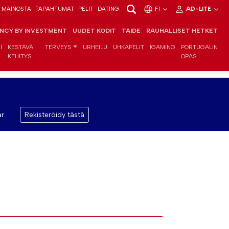
MAINOSTA
TAPAHTUMAT
PELIT
DATING
FI
AD-LITE
ENCY BY INVESTMENT
UUDET KODIT
TAIDE
RAUHALLISET HETKET
I
KESTÄVÄ
TERVEYS
URHEILU
UHKAPELIT
IGAMING
PORTUGALIN
KEHITYS
OPAS
r.
Rekisteröidy tästä