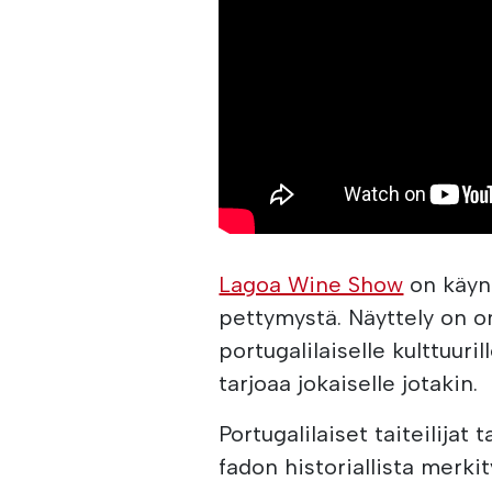
Lagoa Wine Show
on käynn
pettymystä. Näyttely on om
portugalilaiselle kulttuuri
tarjoaa jokaiselle jotakin.
Portugalilaiset taiteilijat
fadon historiallista merk