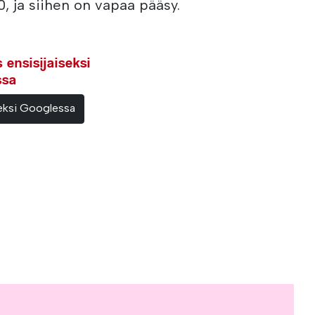
0, ja siihen on vapaa pääsy.
ensisijaiseksi
ssa
teeksi Googlessa