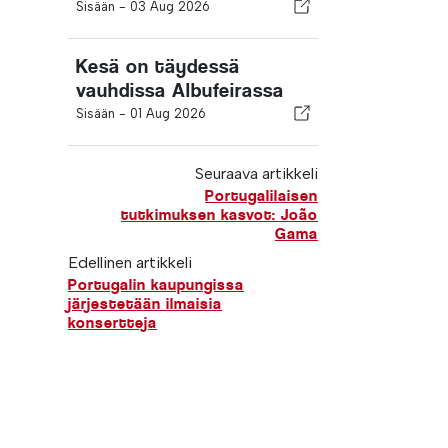
Sisään -
03 Aug 2026
Kesä on täydessä
vauhdissa Albufeirassa
Sisään -
01 Aug 2026
Seuraava artikkeli
Portugalilaisen
tutkimuksen kasvot: João
Gama
Edellinen artikkeli
Portugalin kaupungissa
järjestetään ilmaisia
konsertteja