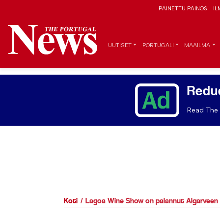
PAINETTU PAINOS
IL
UUTISET
PORTUGALI
MAAILMA
Redu
Read The 
Koti
Lagoa Wine Show on palannut Algarveen