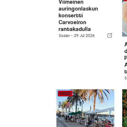
Viimeinen
auringonlaskun
konsertti
Carvoeiron
rantakadulla
Sisään -
29 Jul 2026
t
S