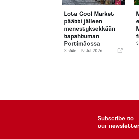
Lota Cool Market
päätti jälleen
menestyksekkään
tapahtuman
f
Portimãossa
S
Sisään -
19 Jul 2026
Subscribe to
our newslette