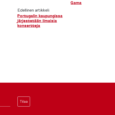
Gama
Edellinen artikkeli
Portugalin kaupungissa
järjestetään ilmaisia
konsertteja
Tilaa