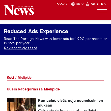
PODCAST
EN
AD-LITE
Reduced Ads Experience
Read The Portugal News with fewer ads for 1.99€ per month or
19.99€ per year.
Rekisteröidy tästä
Koti
Mielipide
Uusin kategoriassa Mielipide
Kun asiat eivät suju suunnitelmien
mukaan
Onko sinulla koskaan ollut sellaista