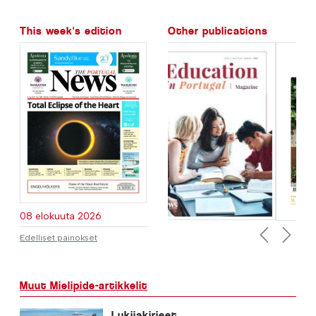
This week's edition
Other publications
08 elokuuta 2026
Edelliset painokset
Previous
Next
Muut Mielipide-artikkelit
Lukijakirjeet