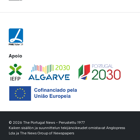
Apoio
© 2026 The Portugal News - Perustettu 1977
Kaiken sisällön ja suunnittelun tekijänoikeudet omistavat Anglopress
Lda ja The News Group of Newspapers