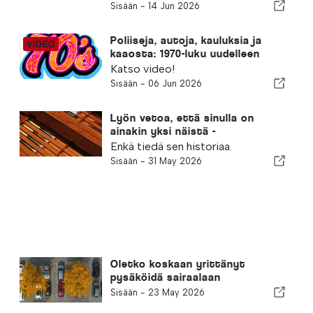
Sisään -
14 Jun 2026
Poliiseja, autoja, kauluksia ja
kaaosta: 1970-luku uudelleen
Katso video!
Sisään -
06 Jun 2026
Lyön vetoa, että sinulla on
ainakin yksi näistä -
Enkä tiedä sen historiaa.
Sisään -
31 May 2026
Oletko koskaan yrittänyt
pysäköidä sairaalaan
Portugalissa?
Sisään -
23 May 2026