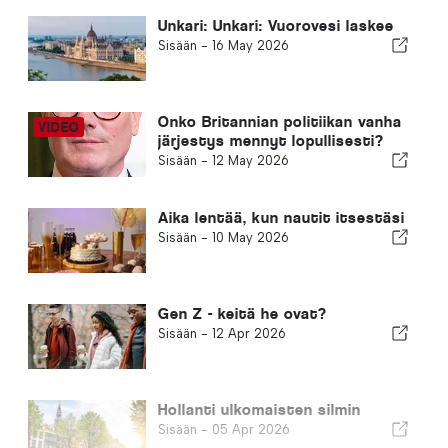
Unkari: Unkari: Vuorovesi laskee
Sisään -
16 May 2026
Onko Britannian politiikan vanha
järjestys mennyt lopullisesti?
Sisään -
12 May 2026
Aika lentää, kun nautit itsestäsi
Sisään -
10 May 2026
Gen Z - keitä he ovat?
Sisään -
12 Apr 2026
Hollanti ulkomaisten silmin
Sisään -
05 Apr 2026