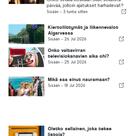
päivää, jolloin ajatukset harhailevat?
Sisään -
3 tuntia sitten
Kiertoliittymät ja liikennevalot
Algarvessa
Sisään -
26 Jul 2026
Onko valtavirran
televisiokanavien aika ohi?
Sisään -
25 Jul 2026
Mikä saa sinut nauramaan?
Sisään -
18 Jul 2026
Oletko sellainen, joka tekee
listoja?