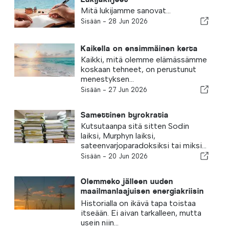
Mitä lukijamme sanovat...
Sisään -
28 Jun 2026
Kaikella on ensimmäinen kerta
Kaikki, mitä olemme elämässämme
koskaan tehneet, on perustunut
menestyksen...
Sisään -
27 Jun 2026
Samettinen byrokratia
Kutsutaanpa sitä sitten Sodin
laiksi, Murphyn laiksi,
sateenvarjoparadoksiksi tai miksi...
Sisään -
20 Jun 2026
Olemmeko jälleen uuden
maailmanlaajuisen energiakriisin
partaalla?
Historialla on ikävä tapa toistaa
itseään. Ei aivan tarkalleen, mutta
usein niin...