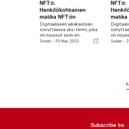
NFT:t:
NFT:t:
Henkilökohtainen
Henkil
matka NFT:iin
matka 
Digitaaliseen aikakauteen
Digitaal
siirryttäessä yksi termi, joka
siirryttä
on noussut esiin eri...
on noussu
Sisään -
29 May 2023
Sisään -
2
L
Subscribe to