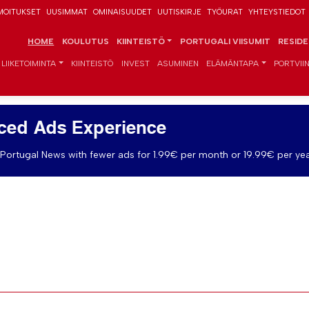
MOITUKSET
UUSIMMAT
OMINAISUUDET
UUTISKIRJE
TYÖURAT
YHTEYSTIEDOT
HOME
KOULUTUS
KIINTEISTÖ
PORTUGALI VIISUMIT
RESID
LIIKETOIMINTA
KIINTEISTÖ
INVEST
ASUMINEN
ELÄMÄNTAPA
PORTVIIN
ced Ads Experience
Portugal News with fewer ads for 1.99€ per month or 19.99€ per yea