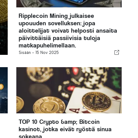
Ripplecoin Mining julkaisee
upouuden sovelluksen: jopa
aloittelijat voivat helposti ansaita
päivittäisiä passiivisia tuloja
matkapuhelimellaan.
Sisään -
15 Nov 2025
TOP 10 Crypto &amp; Bitcoin
kasinot, jotka eivät ryöstä sinua
sokeana