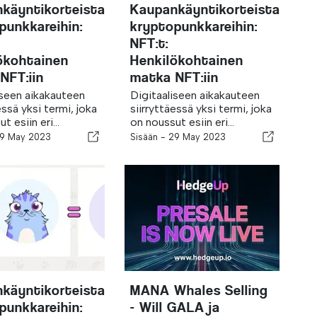
käyntikorteista
Kaupankäyntikorteista
punkkareihin:
kryptopunkkareihin:
NFT:t:
ökohtainen
Henkilökohtainen
NFT:iin
matka NFT:iin
iseen aikakauteen
Digitaaliseen aikakauteen
essä yksi termi, joka
siirryttäessä yksi termi, joka
t esiin eri...
on noussut esiin eri...
9 May 2023
Sisään -
29 May 2023
käyntikorteista
MANA Whales Selling
punkkareihin:
- Will GALA ja