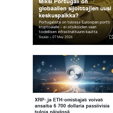
Miksi Portugali on
globaalien sijoittajien uusi
keskuspaikka?
Portugalista on tulossa Euroopan portti
kryptoalalle - ei otsikoiden vaan
todellisen infrastruktuurin kautta.
Sisään -
07 May 2026
XRP- ja ETH-omistajat voivat
ansaita 6 700 dollaria passiivisia
tuloja päivässä