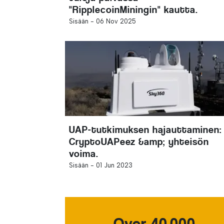
"RipplecoinMiningin" kautta.
Sisään -
06 Nov 2025
UAP-tutkimuksen hajauttaminen:
CryptoUAPeez &amp; yhteisön
voima.
Sisään -
01 Jun 2023
Over 40,000