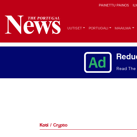
PAINETTU PAINOS
IL
UUTISET
PORTUGALI
MAAILMA
Redu
Read The 
Koti
Crypto