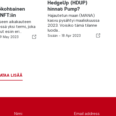
HedgeUp (HDUP)
ökohtainen
hinnat Pump?
NFT:iin
Hajautetun maan (MANA)
kasvu pysähtyi maaliskuussa
iseen aikakauteen
2023. Voisiko tämä tilanne
essä yksi termi, joka
luoda...
t esiin eri...
Sisään -
18 Apr 2023
9 May 2023
ATAA LISÄÄ
Nimi
Email address