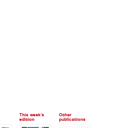
This week's
Other
edition
publications