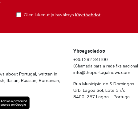
r
Olen lukenut ja hyväksyn
Käyttöehdot
Yhteystiedot
+351 282 341 100
(Chamada para a rede fixa nacional
info@theportugalnews.com
 about Portugal, written in
h, Italian, Russian, Romanian,
Rua Municipio de S Domingos
Urb. Lagoa Sol, Lote 3 r/c
8400-357 Lagoa - Portugal