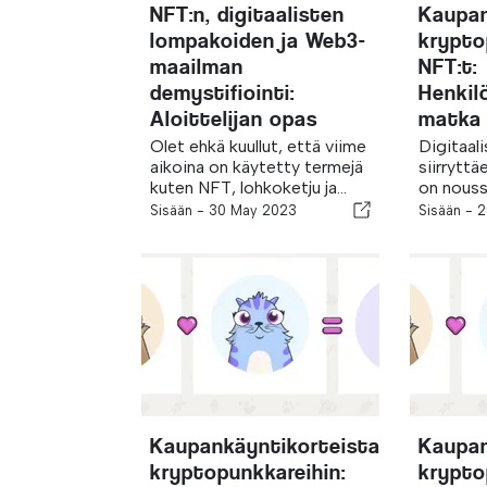
NFT:n, digitaalisten
Kaupan
lompakoiden ja Web3-
krypto
maailman
NFT:t:
demystifiointi:
Henkil
Aloittelijan opas
matka 
Olet ehkä kuullut, että viime
Digitaal
aikoina on käytetty termejä
siirryttä
kuten NFT, lohkoketju ja...
on noussu
Sisään -
30 May 2023
Sisään -
2
Kaupankäyntikorteista
Kaupan
kryptopunkkareihin:
krypto