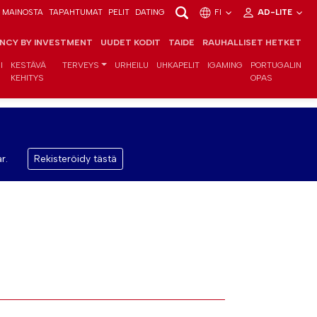
MAINOSTA
TAPAHTUMAT
PELIT
DATING
FI
AD-LITE
ENCY BY INVESTMENT
UUDET KODIT
TAIDE
RAUHALLISET HETKET
I
KESTÄVÄ
TERVEYS
URHEILU
UHKAPELIT
IGAMING
PORTUGALIN
KEHITYS
OPAS
r.
Rekisteröidy tästä