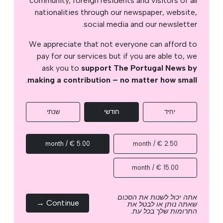
community, foreign residents and visitors of all
nationalities through our newspaper, website,
social media and our newsletter.
We appreciate that not everyone can afford to
pay for our services but if you are able to, we
ask you to
support The Portugal News by
.
making a contribution – no matter how small
יחיד
חודשי
שנתי
5.00 € / month
2.50 € / month
15.00 € / month
אתה יכול לשנות את הסכום
Continue →
שאתה נותן או לבטל את
התרומות שלך בכל עת.