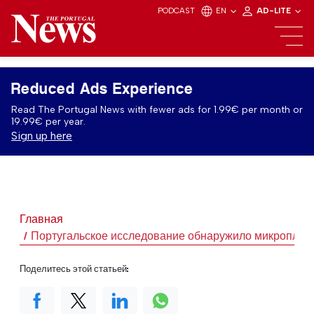
PODCAST
EN
AD-LITE
Reduced Ads Experience
Read The Portugal News with fewer ads for 1.99€ per month or
19.99€ per year.
Sign up here
Главная
Португальское исследование обнаружило микропласт
Поделитесь этой статьей: