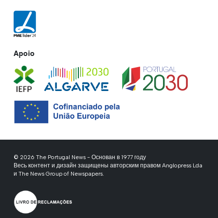
Apoio
© 2026 The Portugal News - Основан в 1977 году
Весь контент и дизайн защищены авторским правом Anglopress Lda
и The News Group of Newspapers.