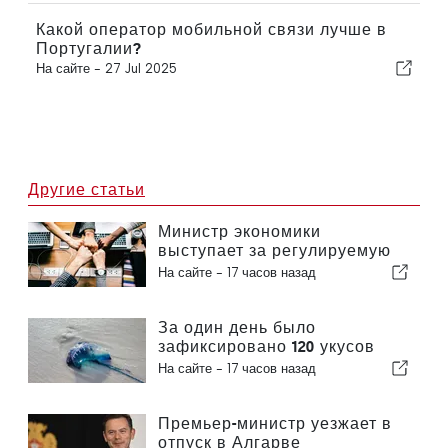
Какой оператор мобильной связи лучше в
Португалии?
На сайте -
27 Jul 2025
Другие статьи
Министр экономики
выступает за регулируемую
интеграцию и гарантирует
На сайте -
17 часов назад
иммигрантам ускоренную
процедуру оформления
За один день было
зафиксировано 120 укусов
португальского кораблика
На сайте -
17 часов назад
Премьер-министр уезжает в
отпуск в Алгарве