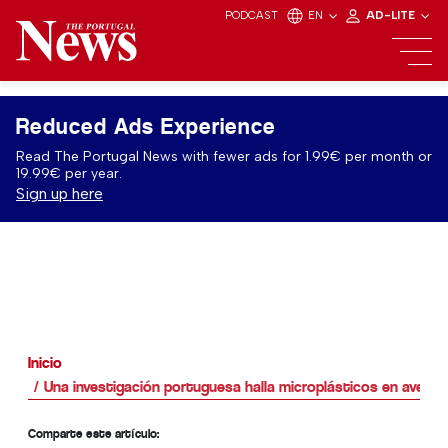
PODCAST
EN
AD-LITE
Reduced Ads Experience
Read The Portugal News with fewer ads for 1.99€ per month or
19.99€ per year.
Sign up here
Inicio
Una investigación portuguesa halla microplásticos en aves m
Comparte este artículo: