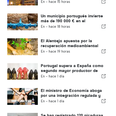
ciudadanos
En -
hace 15 horas
Un municipio portugués invierte
más de 190 000 € en el
suministro de agua
En -
hace 18 horas
El Alentejo apuesta por la
recuperación medioambiental
con fondos europeos
En -
hace 19 horas
Portugal supera a España como
segundo mayor productor de
calzado de Europa
En -
hace 1 día
El ministro de Economía aboga
por una integración regulada y
garantiza una vía rápida para los
En -
hace 1 día
inmigrantes
Se han registrado 120 picaduras