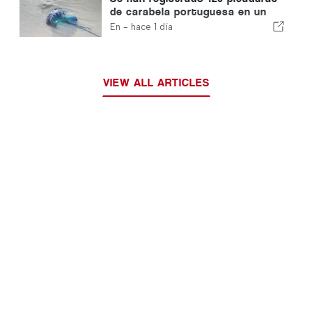
de carabela portuguesa en un
solo día
En -
hace 1 día
VIEW ALL ARTICLES