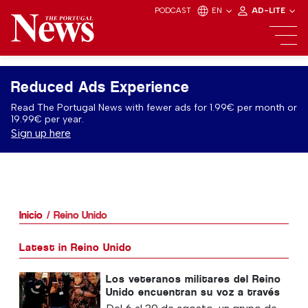
PODCAST
EN
AD-LITE
Reduced Ads Experience
Read The Portugal News with fewer ads for 1.99€ per month or
19.99€ per year.
Sign up here
Inicio
Reino Unido
Latest in Reino Unido
Los veteranos militares del Reino
Unido encuentran su voz a través
de la risa con el regreso de