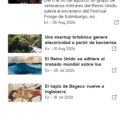
Del 6 al 30 de agosto, un grupo de
«Project Comedy» al Fringe
veteranos militares del Reino Unido
subirá al escenario del Festival
Fringe de Edimburgo, no...
En -
05 Aug 2026
Una startup británica genera
electricidad a partir de bacterias
del suelo
En -
01 Aug 2026
El Reino Unido se adhiere al
tratado mundial sobre los
océanos
En -
25 Jul 2026
El tapiz de Bayeux vuelve a
Inglaterra
En -
18 Jul 2026