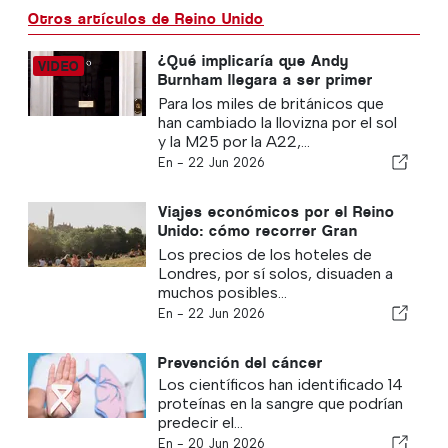
Otros artículos de Reino Unido
¿Qué implicaría que Andy
Burnham llegara a ser primer
ministro para los expatriados
Para los miles de británicos que
británicos que viven en
han cambiado la llovizna por el sol
Portugal?
y la M25 por la A22,...
En -
22 Jun 2026
Viajes económicos por el Reino
Unido: cómo recorrer Gran
Bretaña con un presupuesto
Los precios de los hoteles de
reducido
Londres, por sí solos, disuaden a
muchos posibles...
En -
22 Jun 2026
Prevención del cáncer
Los científicos han identificado 14
proteínas en la sangre que podrían
predecir el...
En -
20 Jun 2026