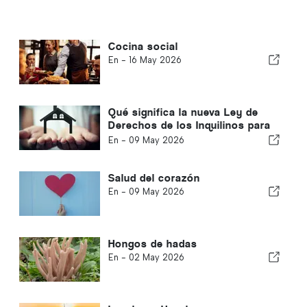
Cocina social
En -
16 May 2026
Qué significa la nueva Ley de
Derechos de los Inquilinos para
inquilinos y propietarios en el
En -
09 May 2026
Reino Unido
Salud del corazón
En -
09 May 2026
Hongos de hadas
En -
02 May 2026