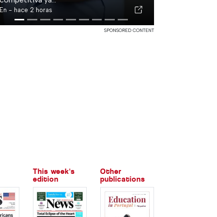
En -
hace 22 horas
SPONSORED CONTENT
This week's
Other
edition
publications