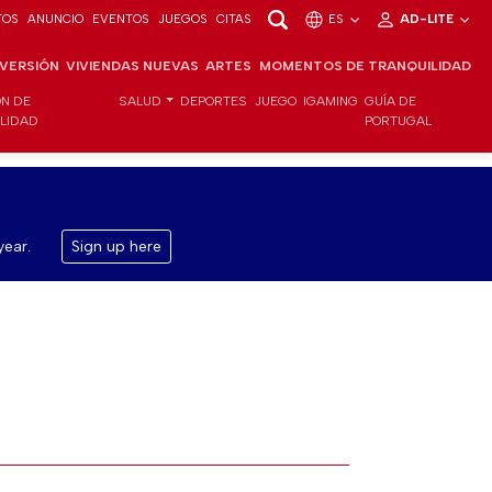
TOS
ANUNCIO
EVENTOS
JUEGOS
CITAS
ES
AD-LITE
NVERSIÓN
VIVIENDAS NUEVAS
ARTES
MOMENTOS DE TRANQUILIDAD
ÓN DE
SALUD
DEPORTES
JUEGO
IGAMING
GUÍA DE
ILIDAD
PORTUGAL
year.
Sign up here