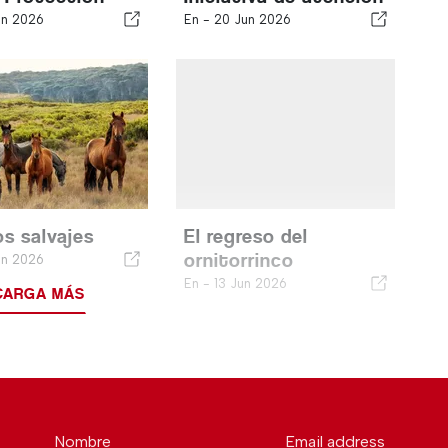
un 2026
En -
20 Jun 2026
os salvajes
El regreso del
ornitorrinco
un 2026
En -
13 Jun 2026
CARGA MÁS
Nombre
Email address