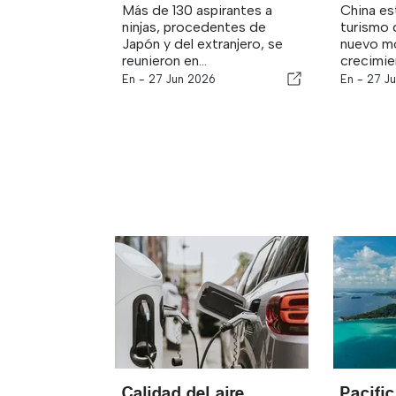
Más de 130 aspirantes a
China es
ninjas, procedentes de
turismo
Japón y del extranjero, se
nuevo m
reunieron en...
crecimie
En -
27 Jun 2026
En -
27 J
Calidad del aire
Pacifi