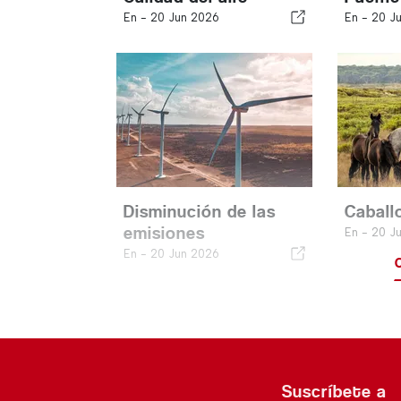
En -
20 Jun 2026
En -
20 J
Disminución de las
Caball
emisiones
En -
20 J
En -
20 Jun 2026
Suscríbete a