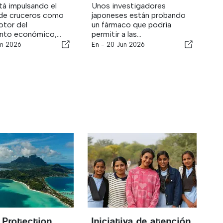
tá impulsando el
Unos investigadores
 de cruceros como
japoneses están probando
otor del
un fármaco que podría
nto económico,...
permitir a las...
un 2026
En -
20 Jun 2026
c Protection
Iniciativa de atención