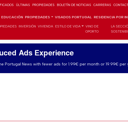
IFICADOS
ÚLTIMAS
PROPIEDADES
BOLETÍN DE NOTICIAS
CARRERAS
CONTAC
EDUCACIÓN
PROPIEDADES
VISADOS PORTUGAL
RESIDENCIA POR I
PIEDADES
INVERSIÓN
VIVIENDA
ESTILO DE VIDA
VINO DE
LA SECCI
OPORTO
SOSTENIB
uced Ads Experience
e Portugal News with fewer ads for 1.99€ per month or 19.99€ per 