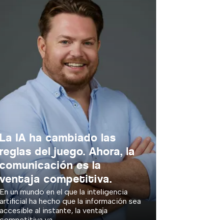
Titulares de cuentas NHR
en Portugal: planifiquen
con antelación y reduzcan
la carga fiscal futura
Para quienes se han beneficiado del
régimen fiscal de residente no habitual
(NHR), el fin de esa condición fiscal
puede suponer...