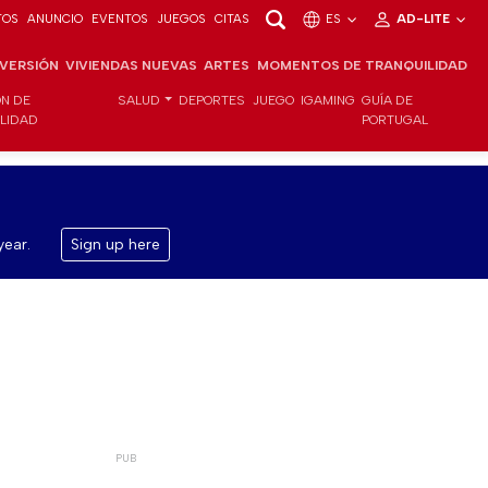
TOS
ANUNCIO
EVENTOS
JUEGOS
CITAS
ES
AD-LITE
NVERSIÓN
VIVIENDAS NUEVAS
ARTES
MOMENTOS DE TRANQUILIDAD
ÓN DE
SALUD
DEPORTES
JUEGO
IGAMING
GUÍA DE
ILIDAD
PORTUGAL
year.
Sign up here