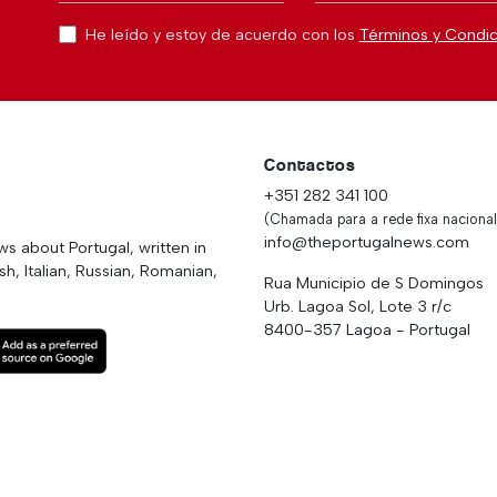
He leído y estoy de acuerdo con los
Términos y Condi
Contactos
+351 282 341 100
(Chamada para a rede fixa nacional
info@theportugalnews.com
 about Portugal, written in
h, Italian, Russian, Romanian,
Rua Municipio de S Domingos
Urb. Lagoa Sol, Lote 3 r/c
8400-357 Lagoa - Portugal