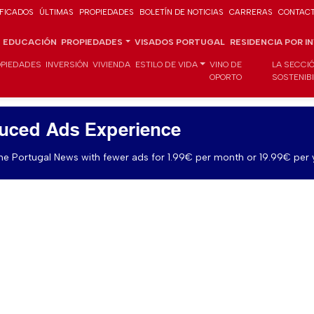
IFICADOS
ÚLTIMAS
PROPIEDADES
BOLETÍN DE NOTICIAS
CARRERAS
CONTAC
EDUCACIÓN
PROPIEDADES
VISADOS PORTUGAL
RESIDENCIA POR I
PIEDADES
INVERSIÓN
VIVIENDA
ESTILO DE VIDA
VINO DE
LA SECCI
OPORTO
SOSTENIB
uced Ads Experience
e Portugal News with fewer ads for 1.99€ per month or 19.99€ per 