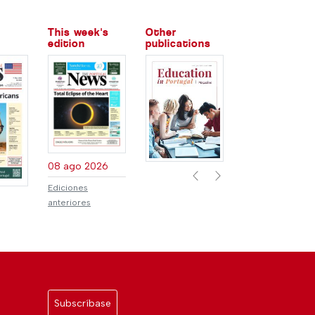
This week's
Other
edition
publications
08 ago 2026
Previous
Next
Ediciones
anteriores
Subscríbase