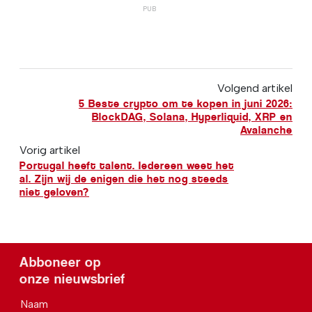
Volgend artikel
5 Beste crypto om te kopen in juni 2026:
BlockDAG, Solana, Hyperliquid, XRP en
Avalanche
Vorig artikel
Portugal heeft talent. Iedereen weet het
al. Zijn wij de enigen die het nog steeds
niet geloven?
Abboneer op
onze nieuwsbrief
Naam