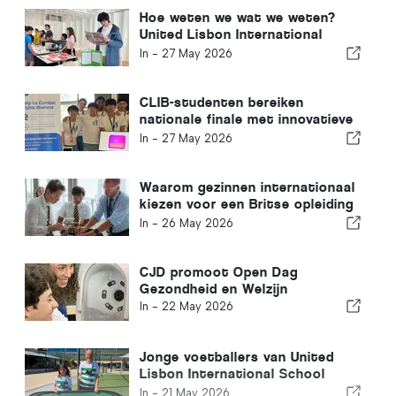
Hoe weten we wat we weten?
United Lisbon International
School organiseert jaarlijkse
In -
27 May 2026
TOK-tentoonstelling
CLIB-studenten bereiken
nationale finale met innovatieve
onderwijs-app
In -
27 May 2026
Waarom gezinnen internationaal
kiezen voor een Britse opleiding
van wereldklasse: 5 belangrijke
In -
26 May 2026
redenen
CJD promoot Open Dag
Gezondheid en Welzijn
In -
22 May 2026
Jonge voetballers van United
Lisbon International School
zetten belangrijke stap naar
In -
21 May 2026