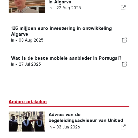
in Algarve
In -
22 Aug 2025
125 miljoen euro investering in ontwikkeling
Algarve
In -
03 Aug 2025
Wat is de beste mobiele aanbieder in Portugal?
In -
27 Jul 2025
Andere artikelen
Advies van de
begeleidingsadviseur van United
Lisbon International School
In -
03 Jun 2026
voordat je aan de universiteit
begint