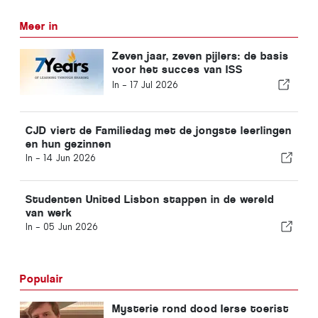
Meer in
Zeven jaar, zeven pijlers: de basis
voor het succes van ISS
Lissabon
In -
17 Jul 2026
CJD viert de Familiedag met de jongste leerlingen
en hun gezinnen
In -
14 Jun 2026
Studenten United Lisbon stappen in de wereld
van werk
In -
05 Jun 2026
Populair
Mysterie rond dood Ierse toerist