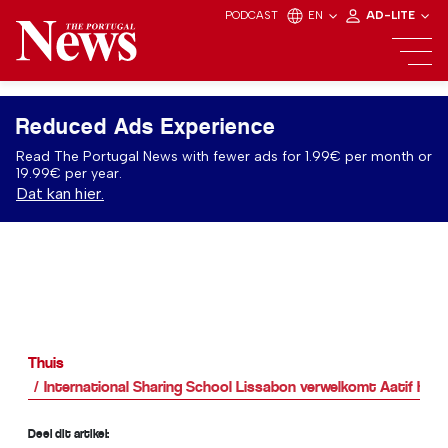
PODCAST
EN
AD-LITE
Reduced Ads Experience
Read The Portugal News with fewer ads for 1.99€ per month or
19.99€ per year.
Dat kan hier.
Thuis
International Sharing School Lissabon verwelkomt Aatif Has
Deel dit artikel: