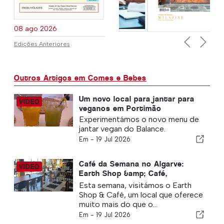
08 ago 2026
Edições Anteriores
Previous
Next
Outros Artigos em Comes e Bebes
Um novo local para jantar para
veganos em Portimão
Experimentámos o novo menu de
jantar vegan do Balance.
Em -
19 Jul 2026
Café da Semana no Algarve:
Earth Shop &amp; Café,
Carvoeiro
Esta semana, visitámos o Earth
Shop & Café, um local que oferece
muito mais do que o...
Em -
19 Jul 2026