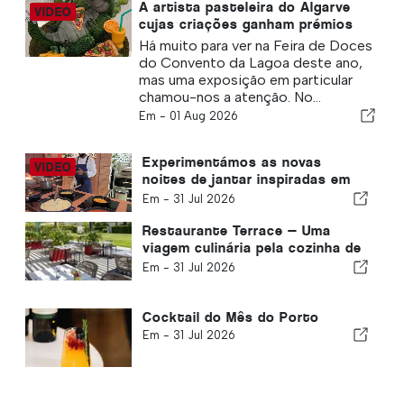
A artista pasteleira do Algarve
cujas criações ganham prémios
internacionais
Há muito para ver na Feira de Doces
do Convento da Lagoa deste ano,
mas uma exposição em particular
chamou-nos a atenção. No...
Em -
01 Aug 2026
Experimentámos as novas
noites de jantar inspiradas em
diferentes partes do mundo, em
Em -
31 Jul 2026
Vilamoura
Restaurante Terrace — Uma
viagem culinária pela cozinha de
fusão oriental e mediterrânica
Em -
31 Jul 2026
Cocktail do Mês do Porto
Em -
31 Jul 2026