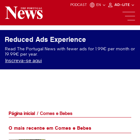
PODCAST
EN
AD-LITE
Reduced Ads Experience
Read The Portugal News with fewer ads for 1.99€ per month or
19.99€ per year.
Inscreva-se aqui
Página inicial
Comes e Bebes
O mais recente em Comes e Bebes