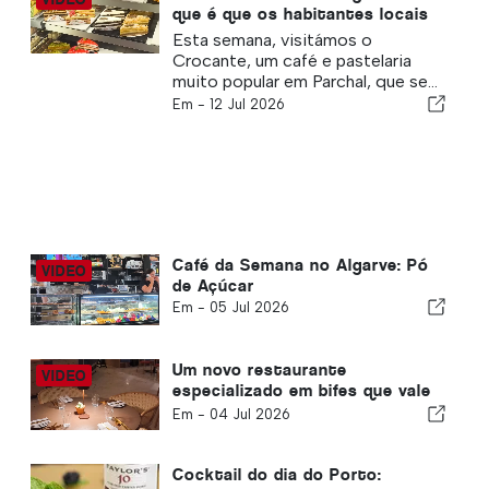
que é que os habitantes locais
adoram o Crocante, em Parchal
Esta semana, visitámos o
Crocante, um café e pastelaria
muito popular em Parchal, que se...
Em -
12 Jul 2026
Café da Semana no Algarve: Pó
de Açúcar
Em -
05 Jul 2026
Um novo restaurante
especializado em bifes que vale
a pena visitar em Vilamoura
Em -
04 Jul 2026
Cocktail do dia do Porto: