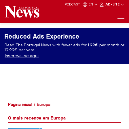
PODCAST
EN
AD-LITE
Reduced Ads Experience
Read The Portugal News with fewer ads for 1.99€ per month or
19.99€ per year.
Inscreva-se aqui
Página inicial
Europa
O mais recente em Europa