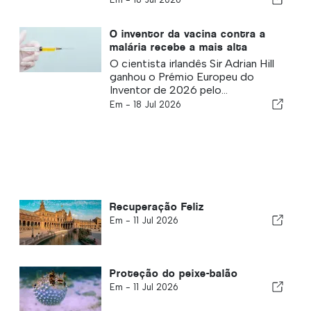
O inventor da vacina contra a
malária recebe a mais alta
distinção
O cientista irlandês Sir Adrian Hill
ganhou o Prémio Europeu do
Inventor de 2026 pelo...
Em -
18 Jul 2026
Recuperação Feliz
Em -
11 Jul 2026
Proteção do peixe-balão
Em -
11 Jul 2026