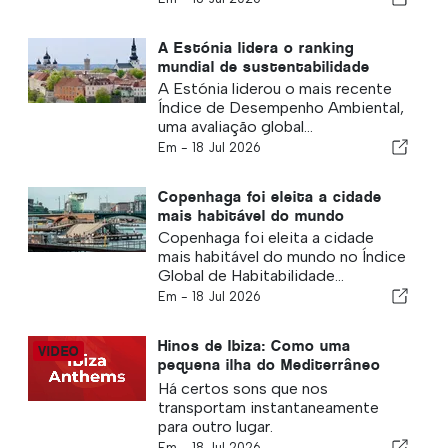
A Estónia lidera o ranking
mundial de sustentabilidade
A Estónia liderou o mais recente
Índice de Desempenho Ambiental,
uma avaliação global...
Em -
18 Jul 2026
Copenhaga foi eleita a cidade
mais habitável do mundo
Copenhaga foi eleita a cidade
mais habitável do mundo no Índice
Global de Habitabilidade...
Em -
18 Jul 2026
Hinos de Ibiza: Como uma
pequena ilha do Mediterrâneo
ensinou o mundo a divertir-se
Há certos sons que nos
transportam instantaneamente
para outro lugar.
Em -
18 Jul 2026