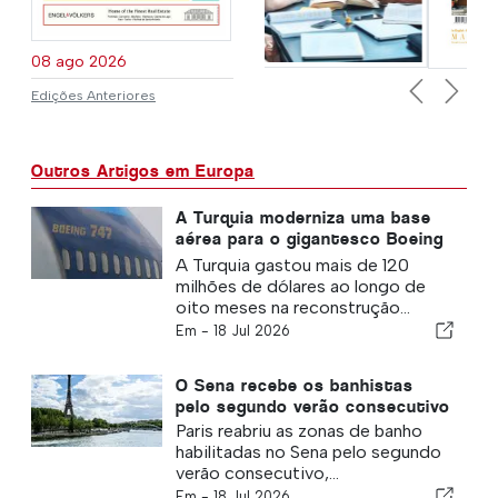
08 ago 2026
Edições Anteriores
Previous
Next
Outros Artigos em Europa
A Turquia moderniza uma base
aérea para o gigantesco Boeing
747 doado pelo Catar aos EUA
A Turquia gastou mais de 120
milhões de dólares ao longo de
oito meses na reconstrução...
Em -
18 Jul 2026
O Sena recebe os banhistas
pelo segundo verão consecutivo
Paris reabriu as zonas de banho
habilitadas no Sena pelo segundo
verão consecutivo,...
Em -
18 Jul 2026