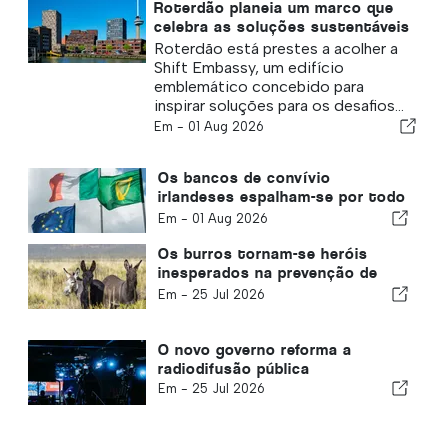
Roterdão planeia um marco que
celebra as soluções sustentáveis
Roterdão está prestes a acolher a
Shift Embassy, um edifício
emblemático concebido para
inspirar soluções para os desafios...
Em -
01 Aug 2026
Os bancos de convívio
irlandeses espalham-se por todo
o país
Em -
01 Aug 2026
Os burros tornam-se heróis
inesperados na prevenção de
incêndios florestais
Em -
25 Jul 2026
O novo governo reforma a
radiodifusão pública
Em -
25 Jul 2026