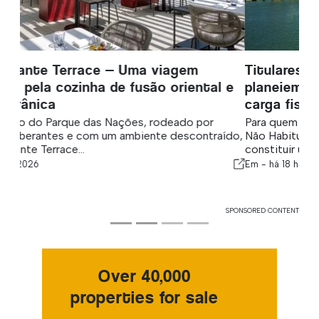
Titulares do regime NHR em Portugal:
planeiem com antecedência e reduzam a
carga fiscal futura
Para quem beneficiou do regime fiscal de Residente
Não Habitual (NHR), o fim desse estatuto fiscal pode
constituir um choque...
Em -
há 18 horas
SPONSORED CONTENT
Over 40,000
properties for sale