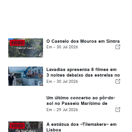
O Castelo dos Mouros em Sintra
Em -
30 Jul 2026
Lavadias apresenta 8 filmes em
3 noites debaixo das estrelas no
Forte de Santa Catarina
Em -
30 Jul 2026
Um último concerto ao pôr-do-
sol no Passeio Marítimo de
Carvoeiro
Em -
29 Jul 2026
A estátua dos «Tilemakers» em
Lisboa