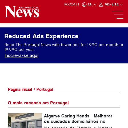
PODCAST
EN
AD-LITE
Reduced Ads Experience
Read The Portugal News with fewer ads for 1.99€ per month or
19.99€ per year.
Inscreva-se aqui
Página inicial
Portugal
O mais recente em Portugal
Algarve Caring Hands - Melhorar
os cuidados domiciliários no
Algarve