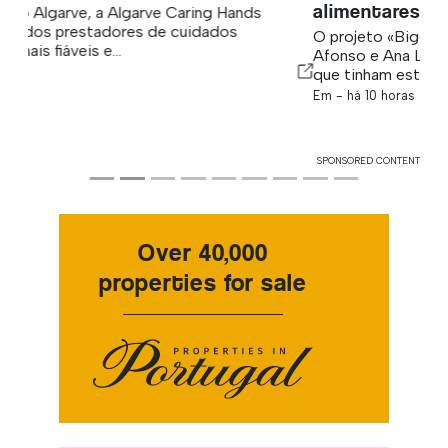
alimentares
O projeto «Biggest Mini Forest» surgiu quando Luís
Afonso e Ana Laura Cruz perceberam que as áreas em
que tinham estudado e...
Em -
há 10 horas
SPONSORED CONTENT
Over 40,000
properties for sale