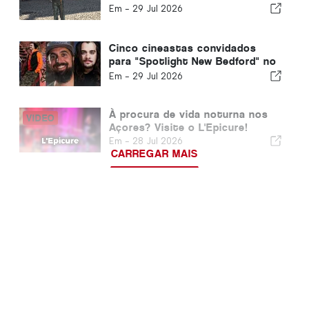
Em -
29 Jul 2026
Cinco cineastas convidados
para "Spotlight New Bedford" no
Montanha Pico Festival
Em -
29 Jul 2026
À procura de vida noturna nos
Açores? Visite o L'Epicure!
Em -
28 Jul 2026
CARREGAR MAIS