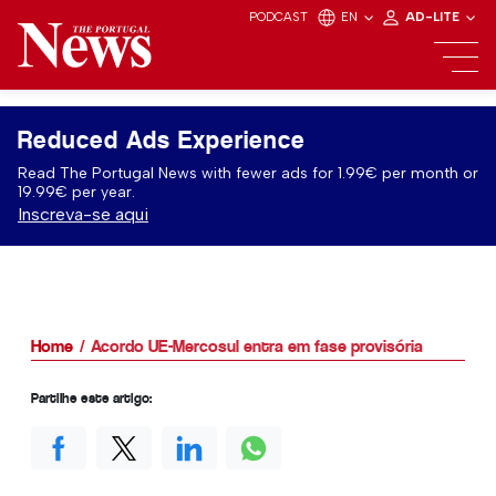
PODCAST
EN
AD-LITE
Reduced Ads Experience
Read The Portugal News with fewer ads for 1.99€ per month or
19.99€ per year.
Inscreva-se aqui
Home
Acordo UE-Mercosul entra em fase provisória
Partilhe este artigo: