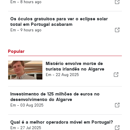
Setor da Aviação em Portugal
Em -
8 hours ago
Os óculos gratuitos para ver o eclipse solar
total em Portugal acabaram
Em -
9 hours ago
Popular
Mistério envolve morte de
turista irlandês no Algarve
Em -
22 Aug 2025
Investimento de 125 milhões de euros no
desenvolvimento do Algarve
Em -
03 Aug 2025
Qual é a melhor operadora móvel em Portugal?
Em -
27 Jul 2025