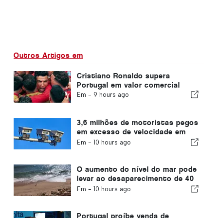
Outros Artigos em
Cristiano Ronaldo supera
Portugal em valor comercial
Em -
9 hours ago
3,6 milhões de motoristas pegos
em excesso de velocidade em
Portugal em 10 anos
Em -
10 hours ago
O aumento do nível do mar pode
levar ao desaparecimento de 40
por cento das praias de
Em -
10 hours ago
Portugal
Portugal proíbe venda de