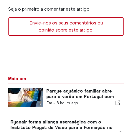
Seja o primeiro a comentar este artigo
Envie-nos os seus comentários ou
opinião sobre este artigo.
Mais em
Parque aquático familiar abre
para o verão em Portugal com
ingressos de €2
Em -
8 hours ago
Ryanair forma aliança estratégica com o
Instituto Piaget de Viseu para a Formação no