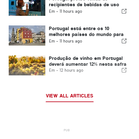
recipientes de bebidas de uso
único sem Volta
Em -
11 hours ago
Portugal está entre os 10
melhores países do mundo para
expatriados
Em -
11 hours ago
Produção de vinho em Portugal
deverá aumentar 12% nesta safra
Em -
12 hours ago
VIEW ALL ARTICLES