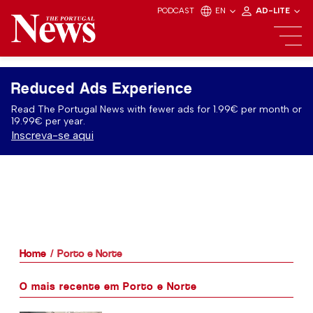
PODCAST
EN
AD-LITE
Reduced Ads Experience
Read The Portugal News with fewer ads for 1.99€ per month or
19.99€ per year.
Inscreva-se aqui
Home
Porto e Norte
O mais recente em Porto e Norte