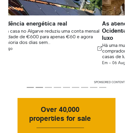
As atenções se voltam para o Algarve
Ocidental em busca de novas casas de
luxo
Há uma mudança constante em andamento onde
compradores ricos desejam construir suas novas
casas de luxo no Algarve.
Em -
06 Aug 2026
SPONSORED CONTENT
Over 40,000
properties for sale