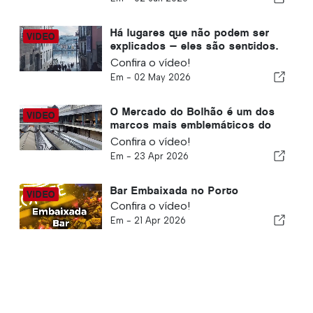
Há lugares que não podem ser
explicados — eles são sentidos.
E o Porto é exatamente isso.
Confira o vídeo!
Em -
02 May 2026
O Mercado do Bolhão é um dos
marcos mais emblemáticos do
Porto
Confira o vídeo!
Em -
23 Apr 2026
Bar Embaixada no Porto
Confira o vídeo!
Em -
21 Apr 2026