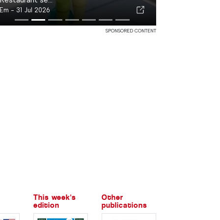
Em -
31 Jul 2026
SPONSORED CONTENT
This week's
Other
edition
publications