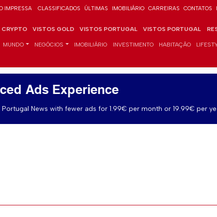
O IMPRESSA
CLASSIFICADOS
ÚLTIMAS
IMOBILIÁRIO
CARREIRAS
CONTATOS
CRYPTO
VISTOS GOLD
VISTOS PORTUGAL
VISTOS PORTUGAL
RE
MUNDO
NEGÓCIOS
IMOBILIÁRIO
INVESTIMENTO
HABITAÇÃO
LIFEST
ced Ads Experience
Portugal News with fewer ads for 1.99€ per month or 19.99€ per ye