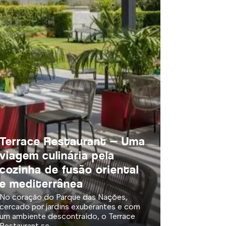
Terrace Restaurant — Uma
viagem culinária pela
cozinha de fusão oriental
e mediterrânea
No coração do Parque das Nações,
cercado por jardins exuberantes e com
um ambiente descontraído, o Terrace
Restaurant se...