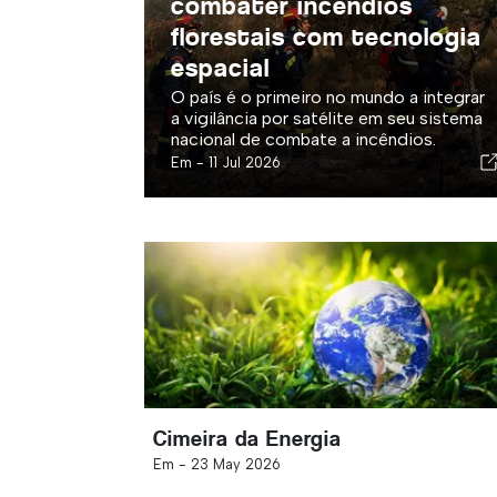
combater incêndios
florestais com tecnologia
espacial
O país é o primeiro no mundo a integrar
a vigilância por satélite em seu sistema
nacional de combate a incêndios.
Em -
11 Jul 2026
Cimeira da Energia
Em -
23 May 2026