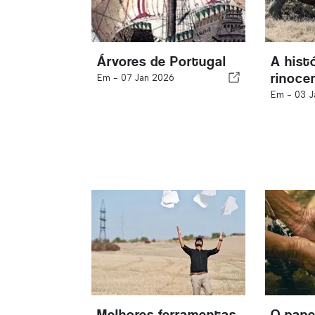
Árvores de Portugal
A hist
rinoce
Em -
07 Jan 2026
Em -
03 J
Melhores ferramentas
O pape