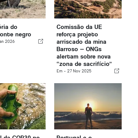
ória do
Comissão da UE
ronte negro
reforça projeto
arriscado da mina
an 2026
Barroso — ONGs
alertam sobre nova
“zona de sacrifício”
Em -
27 Nov 2025
l da COP30 no
Portugal e o