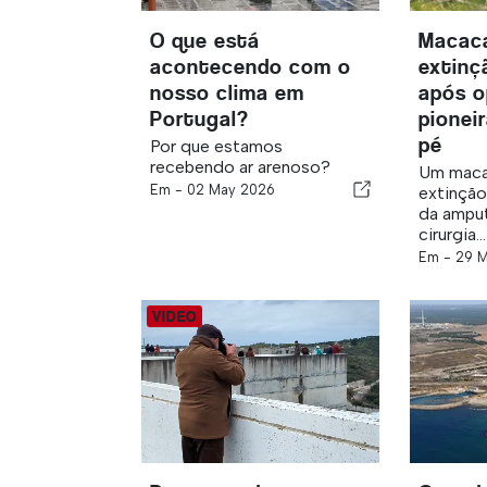
O que está
Macac
acontecendo com o
extinç
nosso clima em
após o
Portugal?
pioneir
pé
Por que estamos
recebendo ar arenoso?
Um maca
Em -
02 May 2026
extinção
da ampu
cirurgia...
Em -
29 M