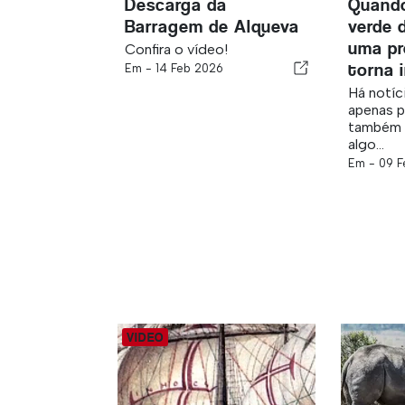
Descarga da
Quando
Barragem de Alqueva
verde 
uma pr
Confira o vídeo!
torna 
Em -
14 Feb 2026
Há notíc
apenas p
também p
algo...
Em -
09 F