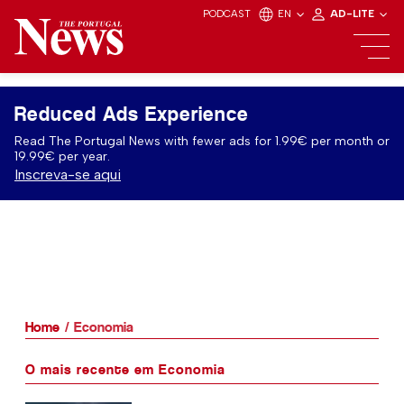
PODCAST
EN
AD-LITE
Reduced Ads Experience
Read The Portugal News with fewer ads for 1.99€ per month or
19.99€ per year.
Inscreva-se aqui
Home
Economia
O mais recente em Economia