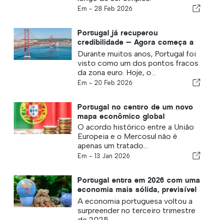
Em -
28 Feb 2026
Portugal já recuperou
credibilidade — Agora começa a
fase mais exigente
Durante muitos anos, Portugal foi
visto como um dos pontos fracos
da zona euro. Hoje, o...
Em -
20 Feb 2026
Portugal no centro de um novo
mapa econômico global
O acordo histórico entre a União
Europeia e o Mercosul não é
apenas um tratado...
Em -
13 Jan 2026
Portugal entra em 2026 com uma
economia mais sólida, previsível
e atraente
A economia portuguesa voltou a
surpreender no terceiro trimestre
de 2025.