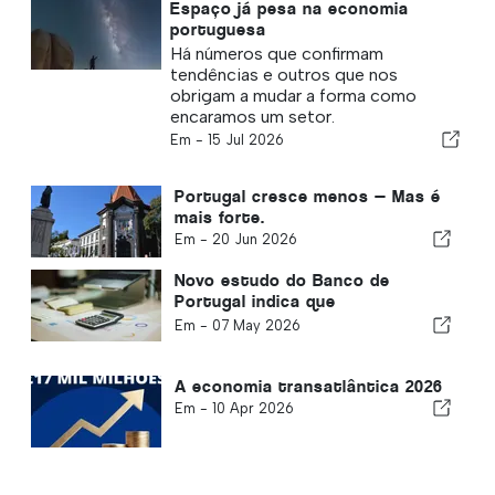
Espaço já pesa na economia
portuguesa
Há números que confirmam
tendências e outros que nos
obrigam a mudar a forma como
encaramos um setor.
Em -
15 Jul 2026
Portugal cresce menos — Mas é
mais forte.
Em -
20 Jun 2026
Novo estudo do Banco de
Portugal indica que
trabalhadores estrangeiros
Em -
07 May 2026
fortalecem a economia
portuguesa
A economia transatlântica 2026
Em -
10 Apr 2026