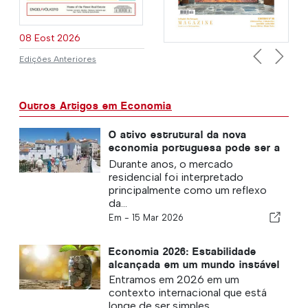
08 Eost 2026
Edições Anteriores
Previous
Next
Outros Artigos em Economia
O ativo estrutural da nova
economia portuguesa pode ser a
habitação
Durante anos, o mercado
residencial foi interpretado
principalmente como um reflexo
da...
Em -
15 Mar 2026
Economia 2026: Estabilidade
alcançada em um mundo instável
Entramos em 2026 em um
contexto internacional que está
longe de ser simples.