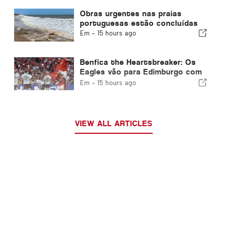
Obras urgentes nas praias
portuguesas estão concluídas
Em -
15 hours ago
Benfica the Heartsbreaker: Os
Eagles vão para Edimburgo com
um pé já na próxima fase
Em -
15 hours ago
VIEW ALL ARTICLES