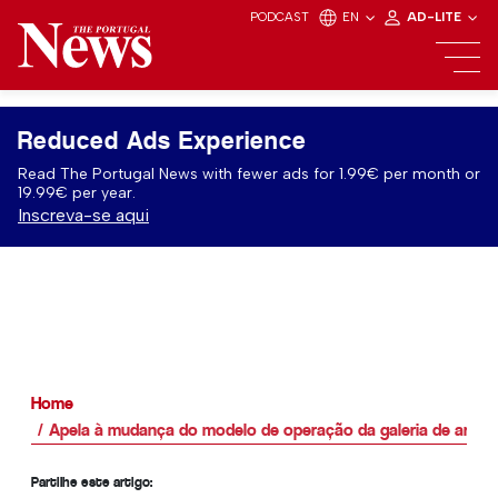
PODCAST
EN
AD-LITE
Reduced Ads Experience
Read The Portugal News with fewer ads for 1.99€ per month or
19.99€ per year.
Inscreva-se aqui
Home
Apela à mudança do modelo de operação da galeria de arte 
Partilhe este artigo: