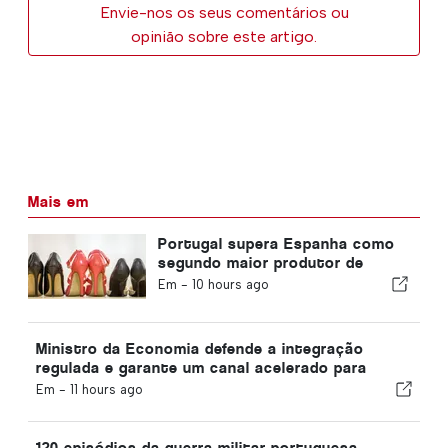
Envie-nos os seus comentários ou
opinião sobre este artigo.
Mais em
Portugal supera Espanha como
segundo maior produtor de
calçado da Europa
Em -
10 hours ago
Ministro da Economia defende a integração
regulada e garante um canal acelerado para
imigrantes
Em -
11 hours ago
120 episódios da guerra militar portuguesa