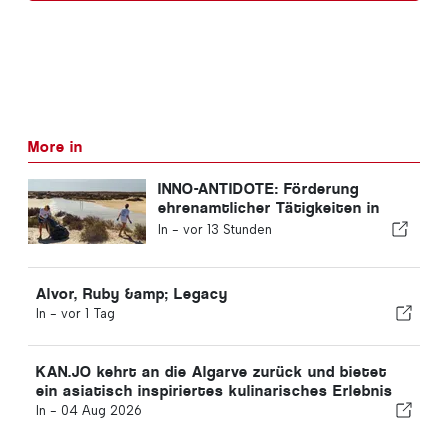
More in
INNO-ANTIDOTE: Förderung
ehrenamtlicher Tätigkeiten in
Portugal
In -
vor 13 Stunden
Alvor, Ruby &amp; Legacy
In -
vor 1 Tag
KAN.JO kehrt an die Algarve zurück und bietet
ein asiatisch inspiriertes kulinarisches Erlebnis
In -
04 Aug 2026