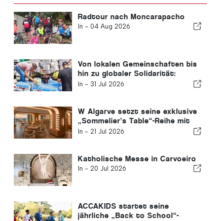
Radtour nach Moncarapacho
In -
04 Aug 2026
Von lokalen Gemeinschaften bis
hin zu globaler Solidarität:
Gemeinsame Hilfsmaßnahmen
In -
31 Jul 2026
nach den Erdbeben in Venezuela
W Algarve setzt seine exklusive
„Sommelier’s Table“-Reihe mit
Buçaco fort
In -
21 Jul 2026
Katholische Messe in Carvoeiro
In -
20 Jul 2026
ACCAKIDS startet seine
jährliche „Back to School“-