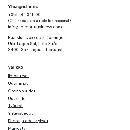
Yhteystiedot
+351 282 341 100
(Chamada para a rede fixa nacional)
info@theportugalnews.com
Rua Municipio de S Domingos
Urb. Lagoa Sol, Lote 3 r/c
8400-357 Lagoa - Portugal
Valikko
Ilmoitukset
Uusimmat
Ominaisuudet
Uutiskirje
Työurat
Yhteystiedot
Ehdot ja edellytykset
Mainosta