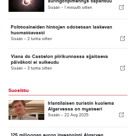
auringonpimennys tapahtuu
Portugalissa
Sisään -
1 minuutti sitten
Polttoaineiden hintojen odotetaan laskevan
huomattavasti
Sisään -
2 tuntia sitten
Viana do Castelon piirikunnassa sijaitseva
päiväkoti ei sulkeudu
Sisään -
3 tuntia sitten
Suosittu
Irlantilaisen turistin kuolema
Algarvessa on mysteeri
Sisään -
22 Aug 2025
125 miljoonan euron investointi Algarven