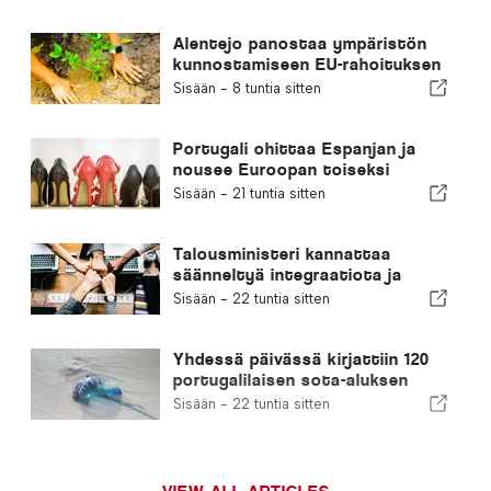
Alentejo panostaa ympäristön
kunnostamiseen EU-rahoituksen
avulla
Sisään -
8 tuntia sitten
Portugali ohittaa Espanjan ja
nousee Euroopan toiseksi
suurimmaksi jalkineiden
Sisään -
21 tuntia sitten
valmistajaksi
Talousministeri kannattaa
säänneltyä integraatiota ja
takaa maahanmuuttajille
Sisään -
22 tuntia sitten
nopeutetun menettelyn
Yhdessä päivässä kirjattiin 120
portugalilaisen sota-aluksen
pistoa
Sisään -
22 tuntia sitten