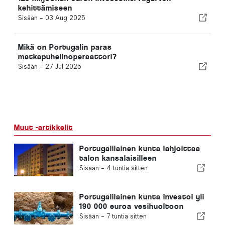
kehittämiseen
Sisään -
03 Aug 2025
Mikä on Portugalin paras
matkapuhelinoperaattori?
Sisään -
27 Jul 2025
Muut -artikkelit
Portugalilainen kunta lahjoittaa
talon kansalaisilleen
Sisään -
4 tuntia sitten
Portugalilainen kunta investoi yli
190 000 euroa vesihuoltoon
Sisään -
7 tuntia sitten