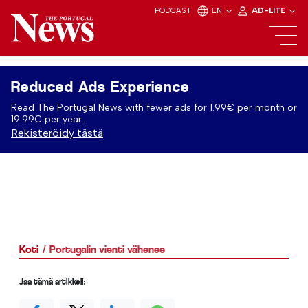
PODCAST
EN
AD-LITE
Reduced Ads Experience
Read The Portugal News with fewer ads for 1.99€ per month or
19.99€ per year.
Rekisteröidy tästä
Koti
Portugalin vienti vähenee
Jaa tämä artikkeli: