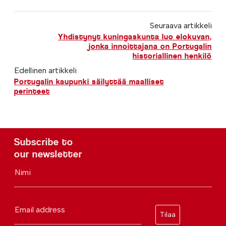
Seuraava artikkeli
Yhdistynyt kuningaskunta luo elokuvan,
jonka innoittajana on Portugalin
historiallinen henkilö
Edellinen artikkeli
Portugalin kaupunki säilyttää maalliset
perinteet
Subscribe to
our newsletter
Nimi
Email address
Tilaa