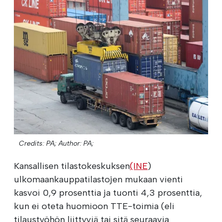
Credits: PA;
Author: PA;
Kansallisen tilastokeskuksen
(INE
)
ulkomaankauppatilastojen mukaan vienti
kasvoi 0,9 prosenttia ja tuonti 4,3 prosenttia,
kun ei oteta huomioon TTE-toimia (eli
tilaustyöhön liittyviä tai sitä seuraavia