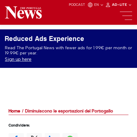
PODCAST
EN
AD-LITE
Reduced Ads Experience
Read The Portugal News with fewer ads for 1.99€ per month or
19.99€ per year.
Sign up here
Home
Diminuiscono le esportazioni del Portogallo
Condividere: