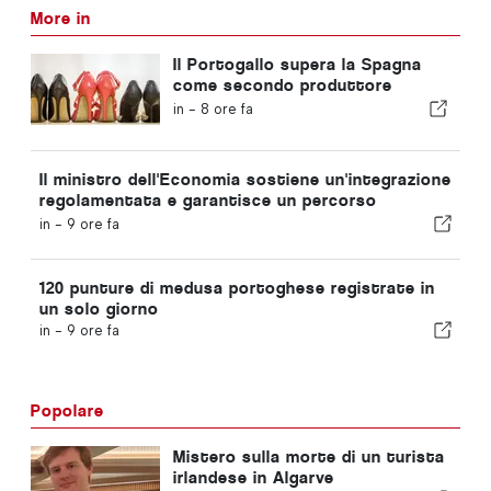
More in
Il Portogallo supera la Spagna
come secondo produttore
europeo di calzature
in -
8 ore fa
Il ministro dell'Economia sostiene un'integrazione
regolamentata e garantisce un percorso
accelerato per gli immigrati
in -
9 ore fa
120 punture di medusa portoghese registrate in
un solo giorno
in -
9 ore fa
Popolare
Mistero sulla morte di un turista
irlandese in Algarve