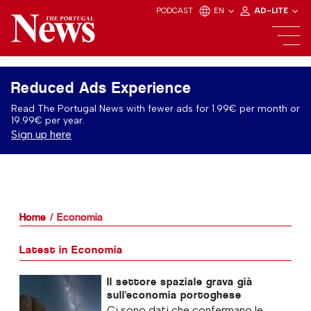
PODCAST
EN
AD-LITE
Reduced Ads Experience
Read The Portugal News with fewer ads for 1.99€ per month or
19.99€ per year.
Sign up here
Home
Economia
Latest in Economia
Il settore spaziale grava già
sull'economia portoghese
Ci sono dati che confermano le