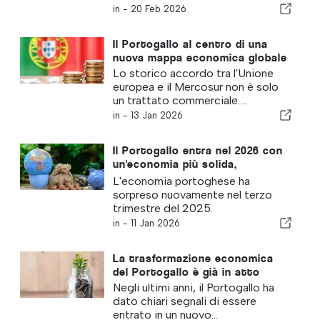
in -
20 Feb 2026
Il Portogallo al centro di una
nuova mappa economica globale
Lo storico accordo tra l'Unione
europea e il Mercosur non è solo
un trattato commerciale....
in -
13 Jan 2026
Il Portogallo entra nel 2026 con
un'economia più solida,
prevedibile e attraente
L'economia portoghese ha
sorpreso nuovamente nel terzo
trimestre del 2025.
in -
11 Jan 2026
La trasformazione economica
del Portogallo è già in atto
Negli ultimi anni, il Portogallo ha
dato chiari segnali di essere
entrato in un nuovo...