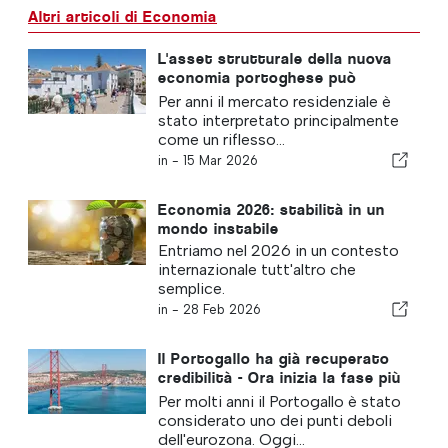
Altri articoli di Economia
L'asset strutturale della nuova
economia portoghese può
essere l'edilizia abitativa
Per anni il mercato residenziale è
stato interpretato principalmente
come un riflesso...
in -
15 Mar 2026
Economia 2026: stabilità in un
mondo instabile
Entriamo nel 2026 in un contesto
internazionale tutt'altro che
semplice.
in -
28 Feb 2026
Il Portogallo ha già recuperato
credibilità - Ora inizia la fase più
impegnativa
Per molti anni il Portogallo è stato
considerato uno dei punti deboli
dell'eurozona. Oggi...