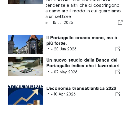
tendenze e altri che ci costringono
a cambiare il modo in cui guardiamo
a un settore.
in -
15 Jul 2026
Il Portogallo cresce meno, ma è
più forte.
in -
20 Jun 2026
Un nuovo studio della Banca del
Portogallo indica che i lavoratori
stranieri rafforzano l'economia
in -
07 May 2026
portoghese
L'economia transatlantica 2026
in -
10 Apr 2026