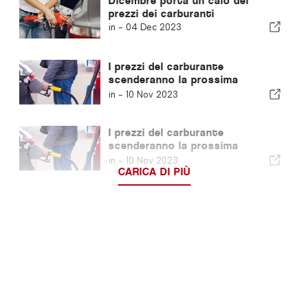
Dicembre porta un calo dei
prezzi dei carburanti
in -
04 Dec 2023
I prezzi del carburante
scenderanno la prossima
settimana
in -
10 Nov 2023
I prezzi del carburante
scenderanno la prossima
settimana
in -
10 Nov 2023
CARICA DI PIÙ