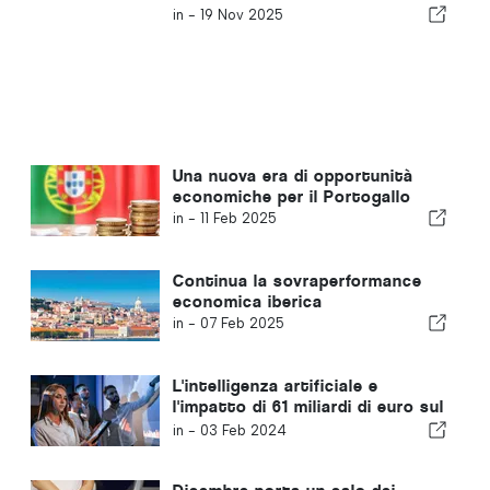
in -
19 Nov 2025
Una nuova era di opportunità
economiche per il Portogallo
in -
11 Feb 2025
Continua la sovraperformance
economica iberica
in -
07 Feb 2025
L'intelligenza artificiale e
l'impatto di 61 miliardi di euro sul
Portogallo
in -
03 Feb 2024