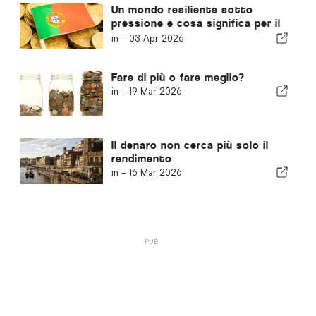
Un mondo resiliente sotto
pressione e cosa significa per il
Portogallo
in -
03 Apr 2026
Fare di più o fare meglio?
in -
19 Mar 2026
Il denaro non cerca più solo il
rendimento
in -
16 Mar 2026