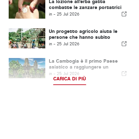
La lozione all'erba gatta
combatte le zanzare portatrici
di malaria
in -
25 Jul 2026
Un progetto agricolo aiuta le
persone che hanno subito
un’amputazione a ricostruirsi
in -
25 Jul 2026
una vita
La Cambogia è il primo Paese
asiatico a raggiungere un
importante traguardo nella lotta
in -
25 Jul 2026
contro l'HIV
CARICA DI PIÙ