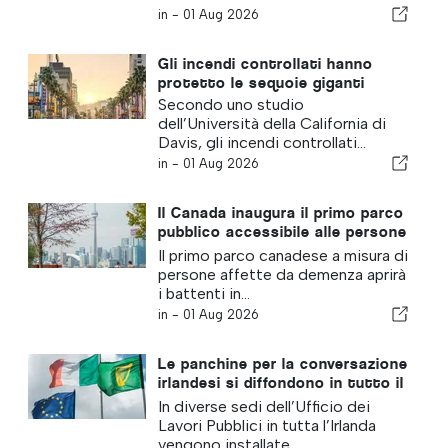
in -
01 Aug 2026
Gli incendi controllati hanno
protetto le sequoie giganti
Secondo uno studio
dell’Università della California di
Davis, gli incendi controllati...
in -
01 Aug 2026
Il Canada inaugura il primo parco
pubblico accessibile alle persone
affette da demenza
Il primo parco canadese a misura di
persone affette da demenza aprirà
i battenti in...
in -
01 Aug 2026
Le panchine per la conversazione
irlandesi si diffondono in tutto il
Paese
In diverse sedi dell’Ufficio dei
Lavori Pubblici in tutta l’Irlanda
vengono installate...