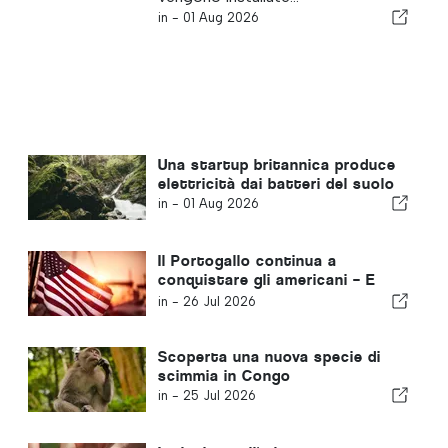
in -
01 Aug 2026
Una startup britannica produce
elettricità dai batteri del suolo
in -
01 Aug 2026
Il Portogallo continua a
conquistare gli americani – E
non è solo per via del sole
in -
26 Jul 2026
Scoperta una nuova specie di
scimmia in Congo
in -
25 Jul 2026