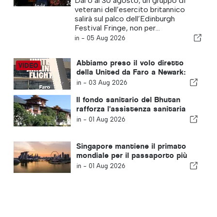
Dal 6 al 30 agosto, un gruppo di
Comedy” al Fringe
veterani dell’esercito britannico
salirà sul palco dell’Edinburgh
Festival Fringe, non per...
in -
05 Aug 2026
Abbiamo preso il volo diretto
della United da Faro a Newark:
ecco com’è davvero la classe
in -
03 Aug 2026
Economy
Il fondo sanitario del Bhutan
rafforza l'assistenza sanitaria
universale
in -
01 Aug 2026
Singapore mantiene il primato
mondiale per il passaporto più
potente
in -
01 Aug 2026