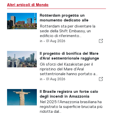
Altri articoli di Mondo
Rotterdam progetta un
monumento dedicato alle
soluzioni sostenibili
Rotterdam sta per diventare la
sede della Shift Embassy, un
edificio di riferimento...
in -
01 Aug 2026
Il progetto di bonifica del Mare
d'Aral settentrionale raggiunge
un traguardo fondamentale
Gli sforzi del Kazakistan per il
ripristino del Mare d'Aral
settentrionale hanno portato a...
in -
01 Aug 2026
Il Brasile registra un forte calo
degli incendi in Amazzonia
Nel 2025 l’Amazzonia brasiliana ha
registrato la superficie bruciata più
ridotta dal...