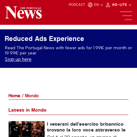
PODCAST
EN
AD-LITE
Reduced Ads Experience
Read The Portugal News with fewer ads for 1.99€ per month or
19.99€ per year.
Sign up here
Home
Mondo
Latest in Mondo
I veterani dell’esercito britannico
trovano la loro voce attraverso le
risate grazie al ritorno di “Project