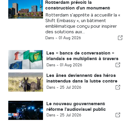
Rotterdam prévoit la
construction d'un monument
dédié aux solutions durables
Rotterdam s'apprête à accueillir la «
Shift Embassy », un bâtiment
emblématique conçu pour inspirer
des solutions aux...
Dans -
01 Aug 2026
Les « bancs de conversation »
irlandais se multiplient à travers
le pays
Dans -
01 Aug 2026
Les ânes deviennent des héros
inattendus dans la lutte contre
les feux de forêt
Dans -
25 Jul 2026
Le nouveau gouvernement
réforme l'audiovisuel public
Dans -
25 Jul 2026