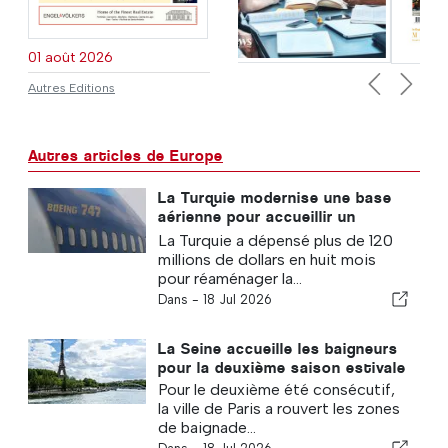
01 août 2026
Autres Editions
Previous
Next
Autres articles de Europe
La Turquie modernise une base
aérienne pour accueillir un
Boeing 747 géant offert par le
La Turquie a dépensé plus de 120
Qatar aux États-Unis
millions de dollars en huit mois
pour réaménager la...
Dans -
18 Jul 2026
La Seine accueille les baigneurs
pour la deuxième saison estivale
Pour le deuxième été consécutif,
la ville de Paris a rouvert les zones
de baignade...