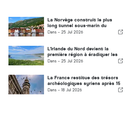
La Norvège construit le plus
long tunnel sous-marin du
monde
Dans -
25 Jul 2026
L'Irlande du Nord devient la
première région à éradiquer les
furets d'une île habitée
Dans -
25 Jul 2026
La France restitue des trésors
archéologiques syriens après 15
ans
Dans -
18 Jul 2026