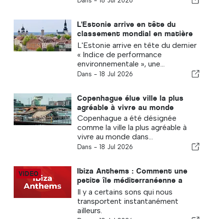
Dans -
18 Jul 2026
L'Estonie arrive en tête du
classement mondial en matière
de développement durable
L'Estonie arrive en tête du dernier
« Indice de performance
environnementale », une...
Dans -
18 Jul 2026
Copenhague élue ville la plus
agréable à vivre au monde
Copenhague a été désignée
comme la ville la plus agréable à
vivre au monde dans...
Dans -
18 Jul 2026
Ibiza Anthems : Comment une
petite île méditerranéenne a
appris au monde entier à faire la
Il y a certains sons qui nous
fête
transportent instantanément
ailleurs.