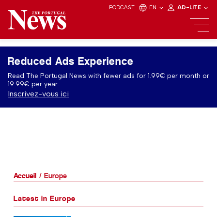
PODCAST
EN
AD-LITE
Reduced Ads Experience
Read The Portugal News with fewer ads for 1.99€ per month or
19.99€ per year.
Inscrivez-vous ici
Accueil
Europe
Latest in Europe