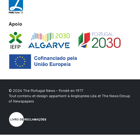
Apoio
© 2026 The Portugal News - Fondé en 1977
Tout contenu et design appartient à Anglopress Lda et The News Group
of Newspapers