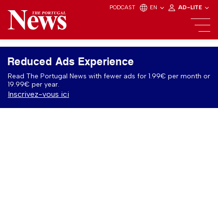
PODCAST
EN
AD-LITE
Reduced Ads Experience
Read The Portugal News with fewer ads for 1.99€ per month or
19.99€ per year.
Inscrivez-vous ici