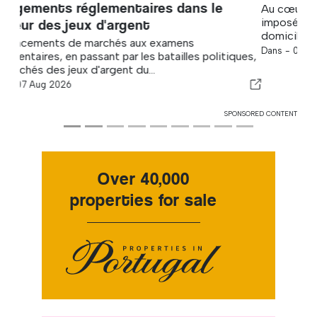
Au cœur de l'Algarve, Algarve Caring Hands s'est
imposé comme l'un des prestataires de soins à
domicile les plus fiables et les...
Dans -
07 Aug 2026
SPONSORED CONTENT
Over 40,000
properties for sale