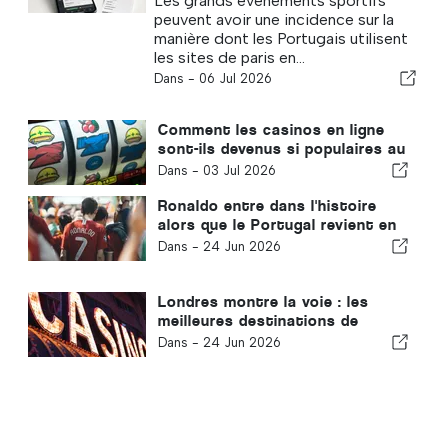
Les grands événements sportifs
peuvent avoir une incidence sur la
manière dont les Portugais utilisent
les sites de paris en...
Dans -
06 Jul 2026
Comment les casinos en ligne
sont-ils devenus si populaires au
Portugal ?
Dans -
03 Jul 2026
Ronaldo entre dans l'histoire
alors que le Portugal revient en
force : ce que signifie cette
Dans -
24 Jun 2026
victoire 5-0 contre l'Ouzbékistan
pour le reste du groupe K
Londres montre la voie : les
meilleures destinations de
casino en Europe pour les
Dans -
24 Jun 2026
voyageurs britanniques