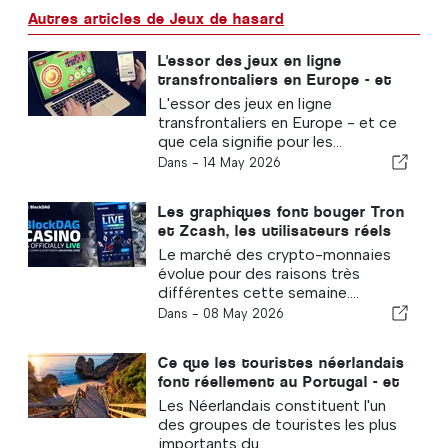
Autres articles de Jeux de hasard
L'essor des jeux en ligne
transfrontaliers en Europe - et
ce que cela signifie pour les
L'essor des jeux en ligne
joueurs portugais
transfrontaliers en Europe - et ce
que cela signifie pour les...
Dans -
14 May 2026
Les graphiques font bouger Tron
et Zcash, les utilisateurs réels
font bouger BlockDAG : Le
Le marché des crypto-monnaies
premier casino de couche 1 vient
évolue pour des raisons très
d'être mis en ligne
différentes cette semaine....
Dans -
08 May 2026
Ce que les touristes néerlandais
font réellement au Portugal - et
ce que cela nous apprend sur le
Les Néerlandais constituent l'un
tourisme portugais en 2026
des groupes de touristes les plus
importants du...