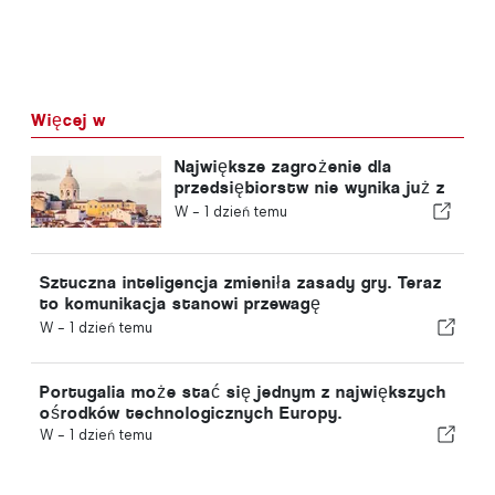
Więcej w
Największe zagrożenie dla
przedsiębiorstw nie wynika już z
sytuacji gospodarczej!
W -
1 dzień temu
Sztuczna inteligencja zmieniła zasady gry. Teraz
to komunikacja stanowi przewagę
konkurencyjną.
W -
1 dzień temu
Portugalia może stać się jednym z największych
ośrodków technologicznych Europy.
W -
1 dzień temu