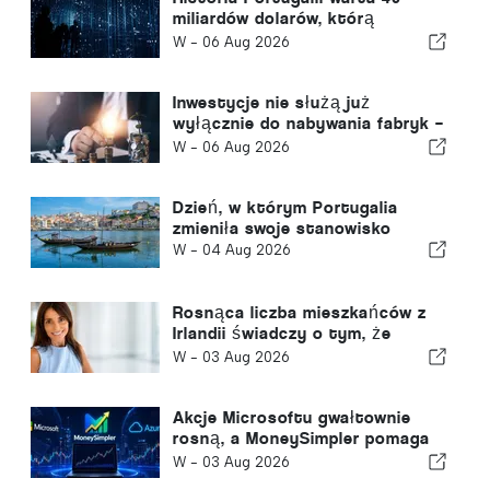
miliardów dolarów, którą
większość inwestorów
W -
06 Aug 2026
przeoczyła
Inwestycje nie służą już
wyłącznie do nabywania fabryk –
służą do pozyskiwania wiedzy
W -
06 Aug 2026
Dzień, w którym Portugalia
zmieniła swoje stanowisko
W -
04 Aug 2026
Rosnąca liczba mieszkańców z
Irlandii świadczy o tym, że
Algarve staje się miejscem
W -
03 Aug 2026
zamieszkania przez cały rok
Akcje Microsoftu gwałtownie
rosną, a MoneySimpler pomaga
inwestorom budować dochód
W -
03 Aug 2026
pasywny dzięki