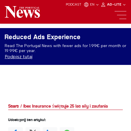
PODCAST
EN
AD-LITE
Reduced Ads Experience
Read The Portugal News with fewer ads for 1.99€ per month or
19.99€ per year.
Podpisz tutaj
Start
Ibex Insurance świętuje 25 lat siły i zaufania
Udostępnij ten artykuł: