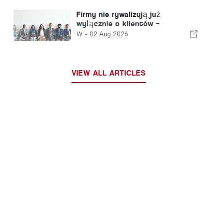
automatycznemu handlowi
opartemu na sztucznej
Firmy nie rywalizują już
inteligencji
wyłącznie o klientów –
rywalizują o talenty
W -
02 Aug 2026
VIEW ALL ARTICLES