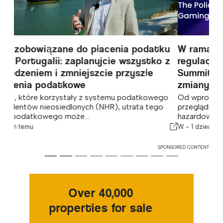
W ramach ścieżki tematycznej „Globalne
regulacje” podczas konferencji SBC
Summit omawiane są najważniejsze
zmiany regulacyjne w branży hazardowej
Od wprowadzania nowych produktów na rynek i
przeglądów regulacyjnych po walki polityczne – rynki
hazardowe na całym świecie...
W -
1 dzień temu
SPONSORED CONTENT
Over 40,000
properties for sale