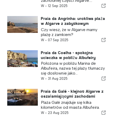
zachodniej części Algarve....
W -
12 Sep 2025
Praia da Angrinha: urokliwa plaża
w Algarve z zabytkowym
zamkiem
Czy wiesz, że w Algarve mamy
plażę z zamkiem?
W -
07 Sep 2025
Praia da Coelha - spokojna
ucieczka w pobliżu Albufeiry
Położona w pobliżu Marina de
Albufeira, nazwa tej plaży tłumaczy
się dosłownie jako...
W -
31 Aug 2025
Praia da Galé - klejnot Algarve z
oszałamiającymi zachodami
słońca i letnimi imprezami
Plaża Galé znajduje się kilka
kilometrów od miasta Albufeira.
W -
23 Aug 2025