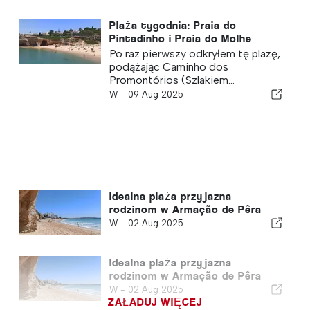
Plaża tygodnia: Praia do
Pintadinho i Praia do Molhe
Po raz pierwszy odkryłem tę plażę,
podążając Caminho dos
Promontórios (Szlakiem...
W -
09 Aug 2025
Idealna plaża przyjazna
rodzinom w Armação de Pêra
W -
02 Aug 2025
Idealna plaża przyjazna
rodzinom w Armação de Pêra
W -
02 Aug 2025
ZAŁADUJ WIĘCEJ