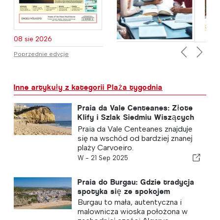
08 sie 2026
Poprzednie edycje
Previous
Next
Inne artykuły z kategorii Plaża tygodnia
Praia da Vale Centeanes: Złote
Klify i Szlak Siedmiu Wiszących
Dolin
Praia da Vale Centeanes znajduje
się na wschód od bardziej znanej
plaży Carvoeiro.
W -
21 Sep 2025
Praia do Burgau: Gdzie tradycja
spotyka się ze spokojem
Burgau to mała, autentyczna i
malownicza wioska położona w