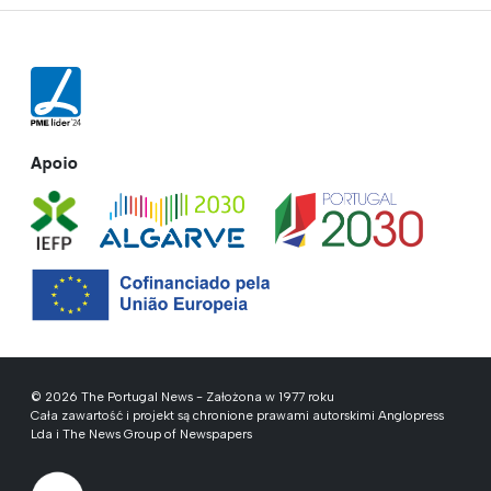
Apoio
© 2026 The Portugal News - Założona w 1977 roku
Cała zawartość i projekt są chronione prawami autorskimi Anglopress
Lda i The News Group of Newspapers