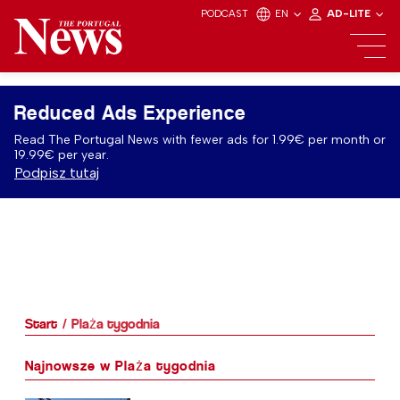
PODCAST
EN
AD-LITE
Reduced Ads Experience
Read The Portugal News with fewer ads for 1.99€ per month or
19.99€ per year.
Podpisz tutaj
Start
Plaża tygodnia
Najnowsze w Plaża tygodnia