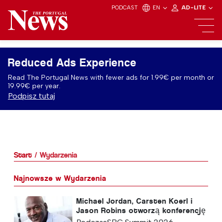
PODCAST
EN
AD-LITE
Reduced Ads Experience
Read The Portugal News with fewer ads for 1.99€ per month or
19.99€ per year.
Podpisz tutaj
Start
Wydarzenia
Najnowsze w Wydarzenia
Michael Jordan, Carsten Koerl i
Jason Robins otworzą konferencję
SBC Summit 2026