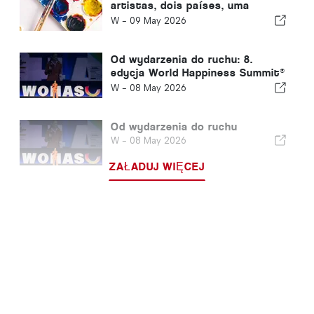
artistas, dois países, uma
obsessão comum
W -
09 May 2026
Od wydarzenia do ruchu: 8.
edycja World Happiness Summit®
po raz pierwszy zawita do
W -
08 May 2026
Portugalii
Od wydarzenia do ruchu
W -
08 May 2026
ZAŁADUJ WIĘCEJ