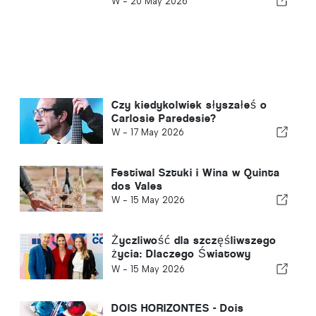
W -
20 May 2026
Czy kiedykolwiek słyszałeś o
Carlosie Paredesie?
W -
17 May 2026
Festiwal Sztuki i Wina w Quinta
dos Vales
W -
15 May 2026
Życzliwość dla szczęśliwszego
życia: Dlaczego Światowy
Szczyt Szczęścia wybrał
W -
15 May 2026
Portugalię?
DOIS HORIZONTES - Dois