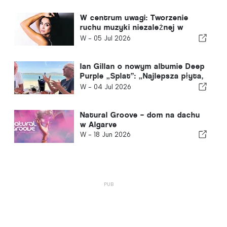
W centrum uwagi: Tworzenie
ruchu muzyki niezależnej w
Algarve
W -
05 Jul 2026
Ian Gillan o nowym albumie Deep
Purple „Splat”: „Najlepsza płyta,
jaką nagraliśmy od lat 70.”
W -
04 Jul 2026
Natural Groove – dom na dachu
w Algarve
W -
18 Jun 2026