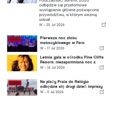
PodczasSBC Summit 2026
odbędzie się przełomowe
wystąpienie główne poświęcone
przywództwu, w którym wezmą
udział...
W -
20 Jul 2026
Pierwsza noc zlotu
motocyklowego w Faro
poświęcona jest muzyce
W -
17 Jul 2026
portugalskiej
Letnia gala w ośrodku Pine Cliffs
Resort: niezapomniana noc z
Jessie J
W -
14 Jul 2026
Na plaży Praia do Relógio
odbędzie się drugi dzień imprezy
RFM SOMNII Intermarch
W -
11 Jul 2026