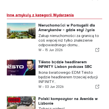
Inne artykuły z kategorii Wydarzenia
Nieruchomości w Portugalii dla
Amerykanów – gdzie styl życia
łączy się z mądrą inwestycją
Zakup nieruchomości za granicą to
(bezpłatne webinarium „Dom w
coś więcej niż tylko znalezienie
Portugalii”)
odpowiedniego domu...
W -
15 Jun 2026
Tiësto będzie headlinerem
INFINITY Lisbon podczas SBC
Summit 2026
Ikona światowego EDM Tiësto
będzie headlinerem trzeciej edycji
INFINITY...
W -
03 Jun 2026
Polski kompozytor na Avenida w
Lizbonie
Zobacz wideo!