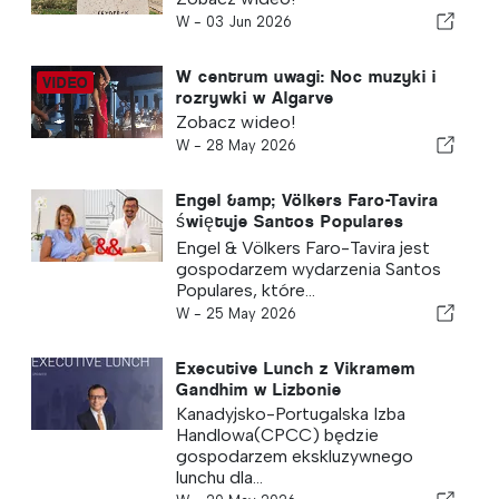
W -
03 Jun 2026
W centrum uwagi: Noc muzyki i
rozrywki w Algarve
Zobacz wideo!
W -
28 May 2026
Engel &amp; Völkers Faro-Tavira
świętuje Santos Populares
wydarzeniem Praia da Lota
Engel & Völkers Faro-Tavira jest
gospodarzem wydarzenia Santos
Populares, które...
W -
25 May 2026
Executive Lunch z Vikramem
Gandhim w Lizbonie
Kanadyjsko-Portugalska Izba
Handlowa(CPCC) będzie
gospodarzem ekskluzywnego
lunchu dla...