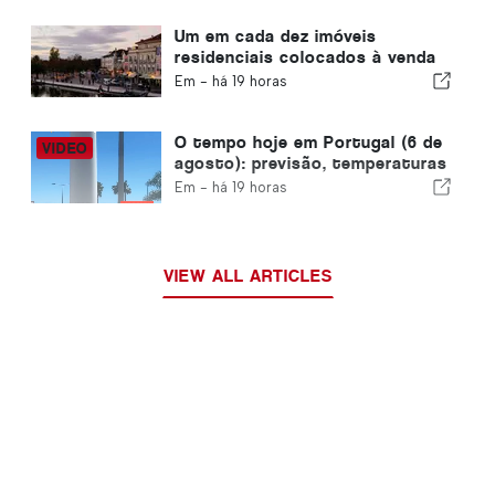
devido à crise de Ceuta
Um em cada dez imóveis
residenciais colocados à venda
em Portugal é vendido em
Em -
há 19 horas
menos de uma semana
O tempo hoje em Portugal (6 de
agosto): previsão, temperaturas
e o que esperar
Em -
há 19 horas
VIEW ALL ARTICLES