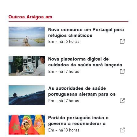
Outros Artigos em
Novo concurso em Portugal para
refúgios climáticos
Em -
há 16 horas
Nova plataforma digital de
cuidados de saúde será lançada
em Portugal
Em -
há 17 horas
As autoridades de saúde
portuguesas alertam para os
perigos do afogamento
Em -
há 17 horas
Partido português insta o
governo a reconsiderar a
candidatura de Marrocos à
Em -
há 18 horas
organização do Mundial de 2030