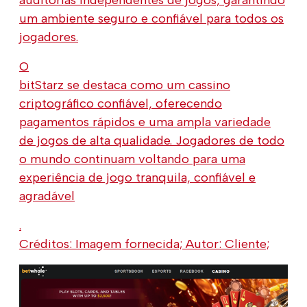
auditorias independentes de jogos, garantindo
um ambiente seguro e confiável para todos os
jogadores.
O
bitStarz se destaca como um cassino
criptográfico confiável, oferecendo
pagamentos rápidos e uma ampla variedade
de jogos de alta qualidade. Jogadores de todo
o mundo continuam voltando para uma
experiência de jogo tranquila, confiável e
agradável
.
Créditos: Imagem fornecida; Autor: Cliente;