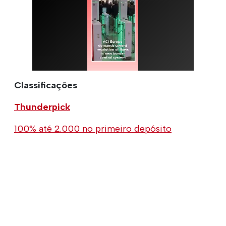
Classificações
Thunderpick
100% até 2.000 no primeiro depósito