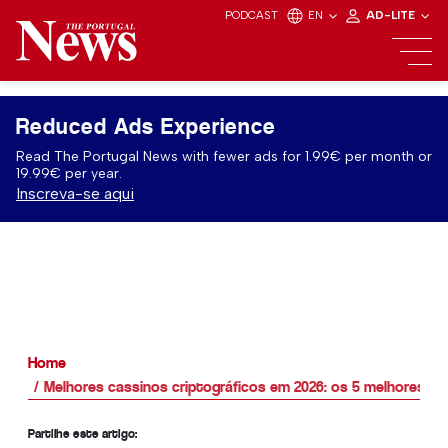
PODCAST
EN
AD-LITE
Reduced Ads Experience
Read The Portugal News with fewer ads for 1.99€ per month or
19.99€ per year.
Inscreva-se aqui
Home
Melhores cassinos criptográficos em 2026: os 5 melhores ca
Partilhe este artigo: