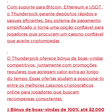
.
Com suporte para Bitcoin, Ethereum e USDT,
o Thunderpick garante depósitos rápidos e
saques eficientes. Seu sistema de pagamento
simplificado o torna uma opção confiável para
jogadores que procuram um cassino confiável
que aceite criptomoedas
.
O Thunderpick oferece bônus de boas-vindas
competitivos, juntamente com promoções
regulares que agregam valor extra ao longo
do tempo. Essas ofertas ajudam a posicioná-lo
entre os melhores cassinos criptográficos
online para jogadores que buscam
recompensas consistentes.
â
Bônus de boas-vindas de 100% até â̈2.000