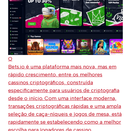
O
Bets.io é uma plataforma mais nova, mas em
rápido crescimento, entre os melhores
cassinos criptográficos, construída
especificamente para usuários de criptografia
desde o início. Com uma interface moderna,
transações criptográficas rápidas e uma ampla
seleção de caça-níqueis e jogos de mesa, está
rapidamente se estabelecendo como a melhor
escolha para jogadores de cassino