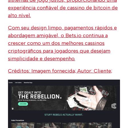
experiência confiável de cassino de bitcoin de
alto nível.
Com seu design limpo, pagamentos rápidos e
abordagem amigável, o Bets.io continua a
crescer como um dos melhores cassinos
criptográficos para jogadores que desejam
simplicidade e desempenho.
Créditos: Imagem fornecida; Autor: Cliente;