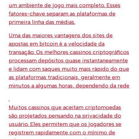
um ambiente de jogo mais completo. Esses
fatores-chave separam as plataformas de
primeira linha das médias.
Uma das maiores vantagens dos sites de
apostas em bitcoin é a velocidade da
transação. Os melhores cassinos criptográficos
processam depósitos quase instantaneamente
e lidam com saques muito mais rápido do que
as plataformas tradicionais, geralmente em
minutos a algumas horas, dependendo da rede
.
Muitos cassinos que aceitam criptomoedas
são projetados pensando na privacidade do
usuário. Eles permitem que os jogadores se
registrem rapidamente com o mínimo de