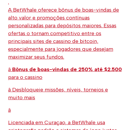
.
A BetWhale oferece bônus de boas-vindas de
alto valor e promoções contínuas
personalizadas para depósitos maiores. Essas
ofertas o tornam competitivo entre os
principais sites de cassino de bitcoin,
especialmente para jogadores que desejam
maximizar seus fundos.
â
Bônus de boas-vindas de 250% até $2.500
para o cassino
â Desbloqueie missões, níveis, torneios e
muito mais
â
Licenciada em Curaçao, a BetWhale usa