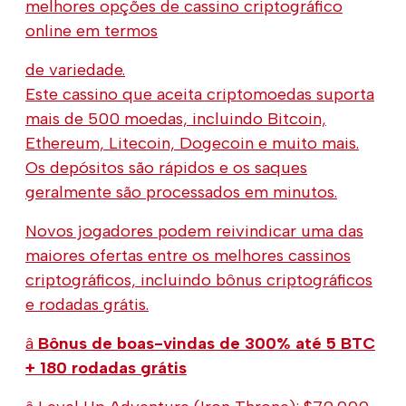
melhores opções de cassino criptográfico
online em termos
de variedade.
Este cassino que aceita criptomoedas suporta
mais de 500 moedas, incluindo Bitcoin,
Ethereum, Litecoin, Dogecoin e muito mais.
Os depósitos são rápidos e os saques
geralmente são processados em minutos.
Novos jogadores podem reivindicar uma das
maiores ofertas entre os melhores cassinos
criptográficos, incluindo bônus criptográficos
e rodadas grátis.
â
Bônus de boas-vindas de 300% até 5 BTC
+ 180 rodadas grátis