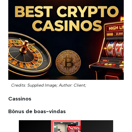
Credits: Supplied Image;
Author: Client;
Cassinos
Bônus de boas-vindas