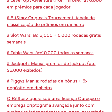
â Level Up Adventure (Iron Throne): $70.000
em prêmios para cada jogador
â BitStarz Originals Tournament: tabela de
classificação de prêmios em dinheiro
â Slot Wars: â€ 5,000 + 5.000 rodadas grátis
semanais
â Table Wars: âœ10.000 todas as semanas
â Jackpotz Mania: prêmios de jackpot (até
$5.000 exibidos)
â Piggyz Mania: rodadas de bônus + 5x
depósito em dinheiro
O BitStarz opera sob uma licença Curaçao e
emprega criptografia avançada junto com