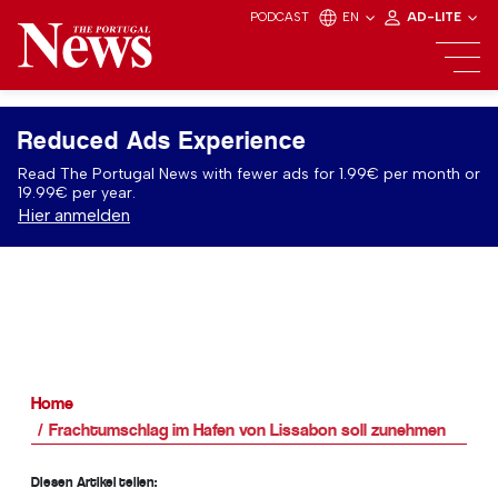
PODCAST
EN
AD-LITE
Reduced Ads Experience
Read The Portugal News with fewer ads for 1.99€ per month or
19.99€ per year.
Hier anmelden
Home
Frachtumschlag im Hafen von Lissabon soll zunehmen
Diesen Artikel teilen: