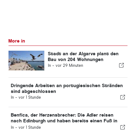
More in
Stadt an der Algarve plant den
Bau von 204 Wohnungen
In -
vor 29 Minuten
Dringende Arbeiten an portugiesischen Stränden
sind abgeschlossen
In -
vor 1 Stunde
Benfica, der Herzensbrecher: Die Adler reisen
nach Edinburgh und haben bereits einen Fuß in
der nächsten Runde
In -
vor 1 Stunde