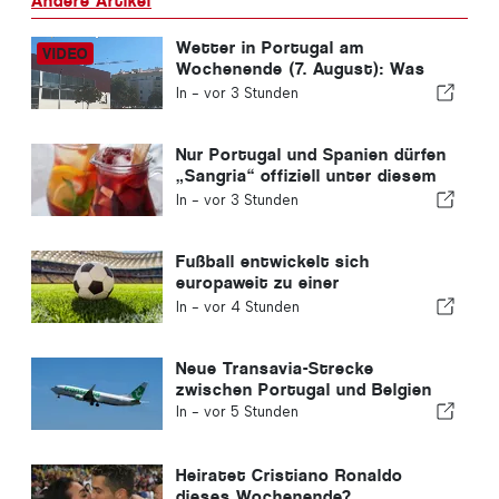
Andere Artikel
Wetter in Portugal am
Wochenende (7. August): Was
erwartet uns dieses
In -
vor 3 Stunden
Wochenende in ganz Portugal?
Nur Portugal und Spanien dürfen
„Sangria“ offiziell unter diesem
Namen verkaufen
In -
vor 3 Stunden
Fußball entwickelt sich
europaweit zu einer
vielversprechenden
In -
vor 4 Stunden
Investitionsmöglichkeit
Neue Transavia-Strecke
zwischen Portugal und Belgien
In -
vor 5 Stunden
Heiratet Cristiano Ronaldo
dieses Wochenende?