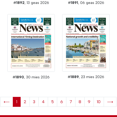
#
1892
, 13 geas 2026
#
1891
, 06 geas 2026
#
1889
, 23 mies 2026
#
1890
, 30 mies 2026
⟵
1
2
3
4
5
6
7
8
9
10
⟶