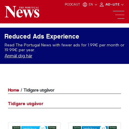
PODCAST
EN
AD-LITE
Reduced Ads Experience
Read The Portugal News with fewer ads for 1.99€ per month or
19.99€ per year.
Anmäl dig här
Home
Tidigare utgåvor
Tidigare utgåvor