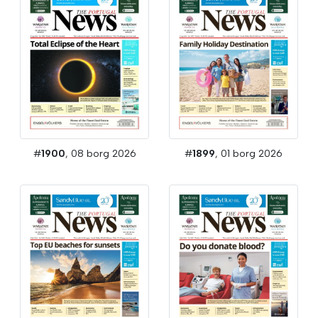
#
1900
, 08 borg 2026
#
1899
, 01 borg 2026