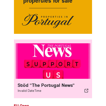
properties for sale
Stöd ”The Portugal News”
Invalid DateTime
EU Open