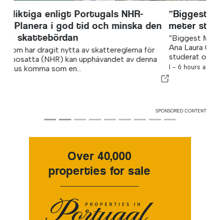
”Biggest Mini Forest” förvandlar 3x3
meter stora tomter till matskogar
”Biggest Mini Forest” startade när Luís Afonso och
Ana Laura Cruz båda insåg att de områden där de hade
studerat och...
I -
6 hours ago
SPONSORED CONTENT
Over 40,000
properties for sale