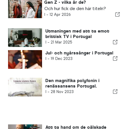
Gen Z - vilka är de?
Och hur fick de den här titeln?
I -
12 Apr 2026
Utmaningen med att ta emot
brittisk TV i Portugal
I -
21 Mar 2025
Jul- och nyårssånger i Portugal
I -
19 Dec 2023
Den magnifika polyfonin i
renässansens Portugal.
I -
28 Nov 2023
Att ta hand om de oälskade