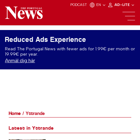
PODCAST
EN
AD-LITE
Reduced Ads Experience
Read The Portugal News with fewer ads for 1.99€ per month or
19.99€ per year.
Anmäl dig här
Home
Yttrande
Latest in Yttrande