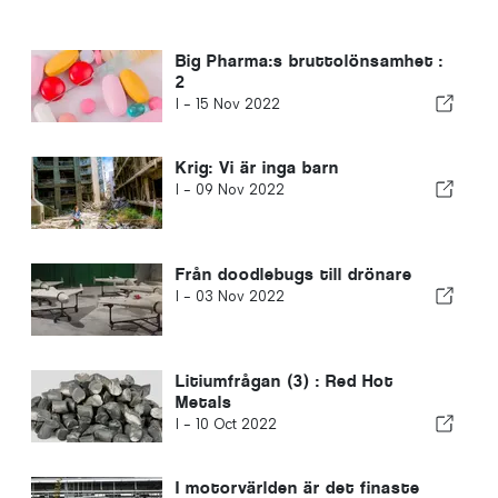
Big Pharma:s bruttolönsamhet :
2
I -
15 Nov 2022
Krig: Vi är inga barn
I -
09 Nov 2022
Från doodlebugs till drönare
I -
03 Nov 2022
Litiumfrågan (3) : Red Hot
Metals
I -
10 Oct 2022
I motorvärlden är det finaste