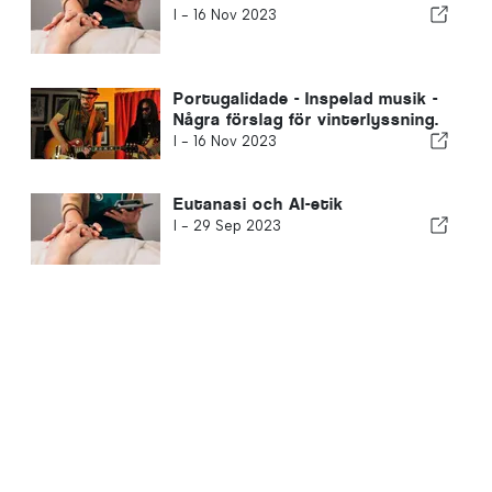
I -
16 Nov 2023
Portugalidade - Inspelad musik -
Några förslag för vinterlyssning.
I -
16 Nov 2023
Eutanasi och AI-etik
I -
29 Sep 2023