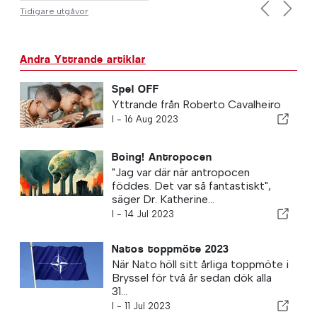
Tidigare utgåvor
Previous
Next
Andra Yttrande artiklar
Spel OFF
Yttrande från Roberto Cavalheiro
I -
16 Aug 2023
Boing! Antropocen
"Jag var där när antropocen
föddes. Det var så fantastiskt",
säger Dr. Katherine...
I -
14 Jul 2023
Natos toppmöte 2023
När Nato höll sitt årliga toppmöte i
Bryssel för två år sedan dök alla
31...
I -
11 Jul 2023