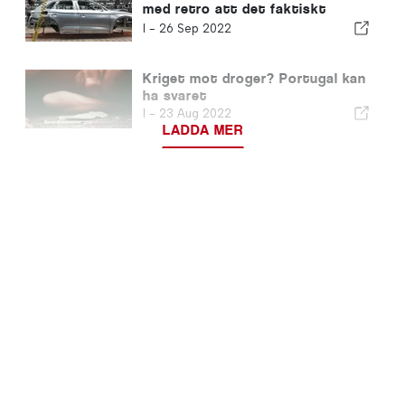
med retro att det faktiskt
fungerar!
I -
26 Sep 2022
Kriget mot droger? Portugal kan
ha svaret
I -
23 Aug 2022
LADDA MER