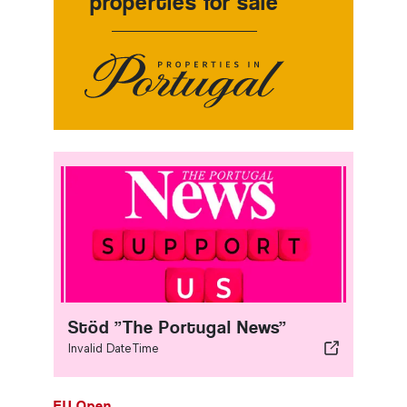
properties for sale
Stöd ”The Portugal News”
Invalid DateTime
EU Open