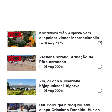
Konditorn från Algarve vars
skapelser vinner internationella
priser
I -
01 Aug 2026
Veckans strand: Armação de
Pêra-stranden
I -
01 Aug 2026
Vin, öl och kulinariska
höjdpunkter i Algarve
I -
01 Aug 2026
Hur Portugal bidrog till att
skapa Cristiano Ronaldo: Hur en