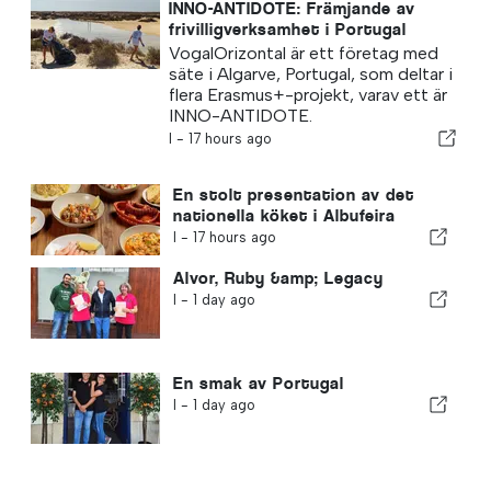
INNO-ANTIDOTE: Främjande av
frivilligverksamhet i Portugal
VogalOrizontal är ett företag med
säte i Algarve, Portugal, som deltar i
flera Erasmus+-projekt, varav ett är
INNO-ANTIDOTE.
I -
17 hours ago
En stolt presentation av det
nationella köket i Albufeira
I -
17 hours ago
Alvor, Ruby &amp; Legacy
I -
1 day ago
En smak av Portugal
I -
1 day ago