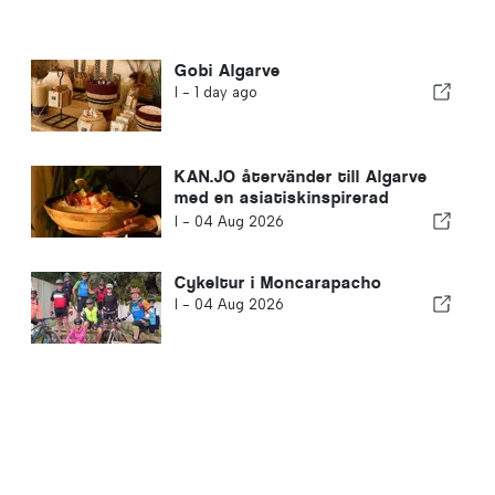
Gobi Algarve
I -
1 day ago
KAN.JO återvänder till Algarve
med en asiatiskinspirerad
matupplevelse
I -
04 Aug 2026
Cykeltur i Moncarapacho
I -
04 Aug 2026