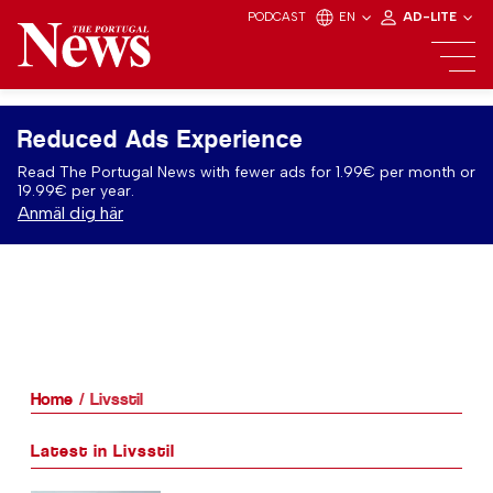
PODCAST
EN
AD-LITE
Reduced Ads Experience
Read The Portugal News with fewer ads for 1.99€ per month or
19.99€ per year.
Anmäl dig här
Home
Livsstil
Latest in Livsstil