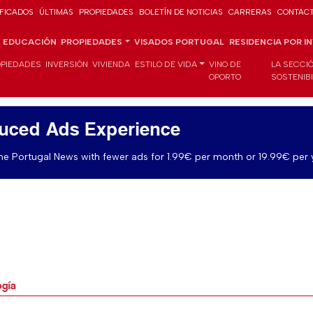
IFICADOS
ÚLTIMAS
PROPIEDADES
BOLETÍN DE NOTICIAS
CARRERAS
CONTAC
EDUCACIÓN
PROPIEDADES
VISADOS PORTUGAL
RESIDENCIA POR I
PIEDADES
INVERSIÓN
VIVIENDA
ESTILO DE VIDA
VINO DE
LA SECCI
OPORTO
SOSTENIB
uced Ads Experience
e Portugal News with fewer ads for 1.99€ per month or 19.99€ per 
ogía