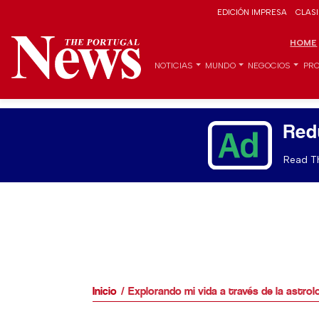
EDICIÓN IMPRESA
CLAS
HOME
NOTICIAS
MUNDO
NEGOCIOS
PRO
Red
Read Th
Inicio
Explorando mi vida a través de la astrol