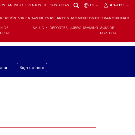
TOS
ANUNCIO
EVENTOS
JUEGOS
CITAS
ES
AD-LITE
NVERSIÓN
VIVIENDAS NUEVAS
ARTES
MOMENTOS DE TRANQUILIDAD
ÓN DE
SALUD
DEPORTES
JUEGO
IGAMING
GUÍA DE
ILIDAD
PORTUGAL
year.
Sign up here