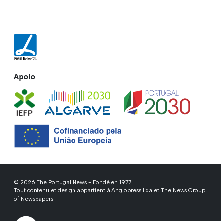
Apoio
© 2026 The Portugal News - Fondé en 1977
Tout contenu et design appartient à Anglopress Lda et The News Group
of Newspapers