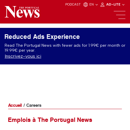
PODCAST
EN
AD-LITE
Reduced Ads Experience
Read The Portugal News with fewer ads for 1.99€ per month or
19.99€ per year.
Inscrivez-vous ici
Accueil
Careers
Emplois à The Portugal News