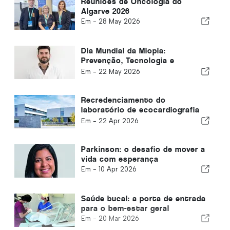
Reuniões de Oncologia do
Algarve 2026
Em -
28 May 2026
Dia Mundial da Miopia:
Prevenção, Tecnologia e
Resposta Diferenciada
Em -
22 May 2026
Recredenciamento do
laboratório de ecocardiografia
do HPA Gambelas reforça o
Em -
22 Apr 2026
compromisso com a excelência
Parkinson: o desafio de mover a
vida com esperança
Em -
10 Apr 2026
Saúde bucal: a porta de entrada
para o bem-estar geral
Em -
20 Mar 2026