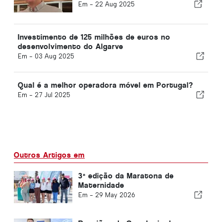
Em -
22 Aug 2025
Investimento de 125 milhões de euros no
desenvolvimento do Algarve
Em -
03 Aug 2025
Qual é a melhor operadora móvel em Portugal?
Em -
27 Jul 2025
Outros Artigos em
3ª edição da Maratona de
Maternidade
Em -
29 May 2026