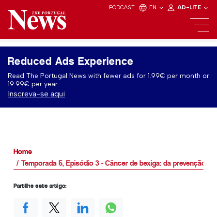
PODCAST
EN
AD-LITE
Reduced Ads Experience
Read The Portugal News with fewer ads for 1.99€ per month or
19.99€ per year.
Inscreva-se aqui
Home
Temporada 5, Episódio 3 - Câncer de bexiga: da prevenção às
Partilhe este artigo: