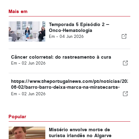
Mais em
Temporada 5 Episódio 2 —
Onco‑Hematologia
Em -
04 Jun 2026
Câncer colorretal: do rastreamento à cura
Em -
02 Jun 2026
https://www.theportugalnews.com/pt/noticias/2026-
06-02/barro-barro-deixa-marca-na-miratecarts-
galeria-costa/1032659
Em -
02 Jun 2026
Popular
Mistério envolve morte de
turista irlandês no Algarve